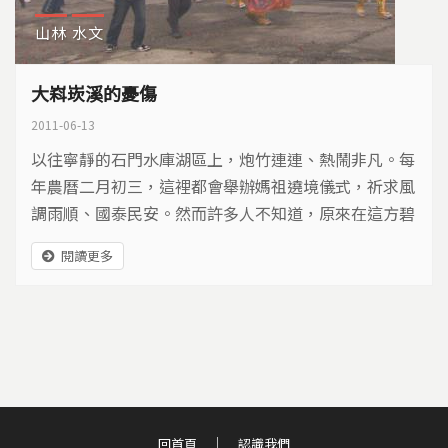
山林
水文
大嵙崁溪的憂傷
2011-06-13
以往寧靜的石門水庫湖區上，炮竹連連、熱鬧非凡。每
年農曆二月初三，這裡都會舉辦媽祖遶境儀式，祈求風
調雨順、國泰民安。然而許多人不知道，原來在這方碧
綠湖水下，曾經有村莊和廟宇，而大嵙崁溪的憂傷，就
閱讀更多
是從石門水庫開始。
回首頁
認識我們