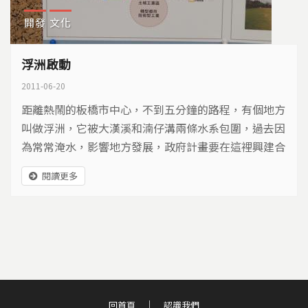
開發
文化
浮洲啟動
2011-06-20
距離熱鬧的板橋市中心，不到五分鐘的路程，有個地方
叫做浮洲，它被大漢溪和湳仔溝兩條水系包圍，過去因
為常常淹水，影響地方發展，政府計畫要在這裡興建合
宜住宅，讓沉寂許久的浮洲，重新浮上檯面…
閱讀更多
回首頁
認識我們