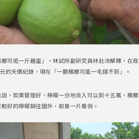
檳榔可抵一斤雞蛋」，林試所副研究員林壯沛解釋，在政
0元的天價紀錄，現在「一顆檳榔可能一毛錢不到」。
也說，如果管理好，檸檬一分地收入可以到十五萬，檳榔
質較好的檸檬銷往國外，前景一片看俏。