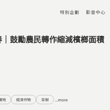
Jump to Main content
Jump to Navigation
特別企劃
影音中心
春｜鼓勵農民轉作縮減檳榔面積
...more
坡地
經濟作物
茶樹