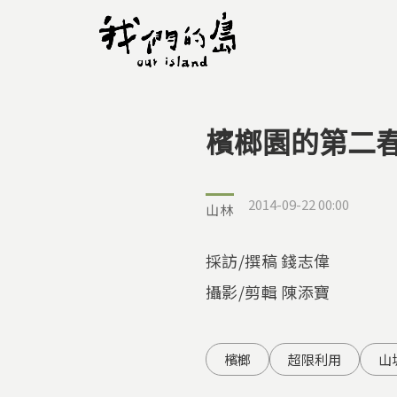
檳榔園的第二
您在這裡
2014-09-22 00:00
山林
採訪/撰稿 錢志偉
攝影/剪輯 陳添寶
檳榔
超限利用
山