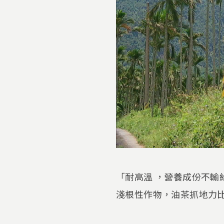
「耐高溫 ，營養成份不
淺根性作物，油茶抓地力