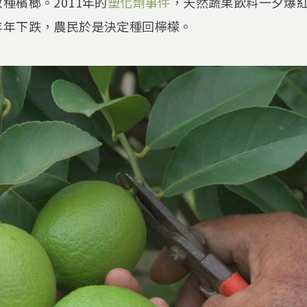
種檳榔。2011年的
塑化劑事件
，天然蔬果飲料一夕爆
年年下跌，農民於是決定種回檸檬。