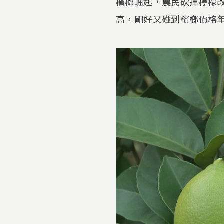
檳榔崛起，農民砍掉檸檬改
高，剛好又碰到檳榔價格