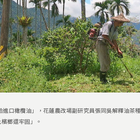
輸給進口橄欖油」，花蓮農改場副研究員張同吳解釋油茶
比檳榔還牢固」。