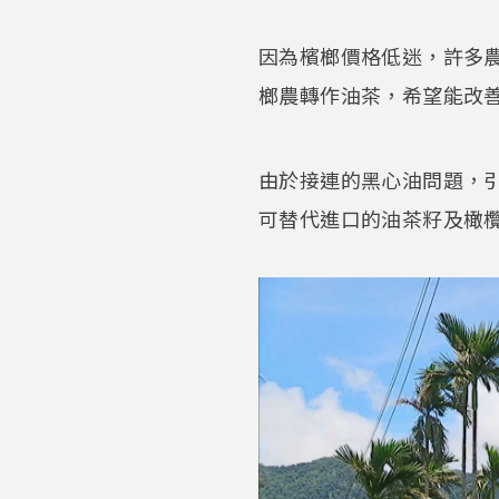
因為檳榔價格低迷，許多
榔農轉作油茶，希望能改
由於接連的黑心油問題，
可替代進口的油茶籽及橄