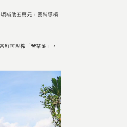
公頃補助五萬元，要輔導檳
茶籽可壓榨「苦茶油」，