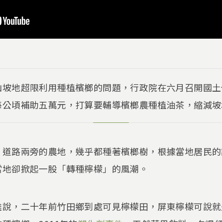
山坡地超限利用種植檳榔的問題，行政院在六月召開國土
每公頃補助五萬元，打算要輔導檳榔農種植油茶，縮減坡
，道路兩旁的農地，幾乎都種著檳榔樹，根據當地居民的
當地卻掀起一股「轉種檸檬」的風潮。
雄說，二十年前竹田鄉到處可見檸檬田，屏東檸檬可說就