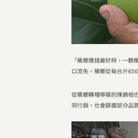
「檳榔價錢最好時，一顆
口流失，檳榔從每台斤65
從檳榔轉種檸檬的陳錦相
同行銷，也會篩選部分品