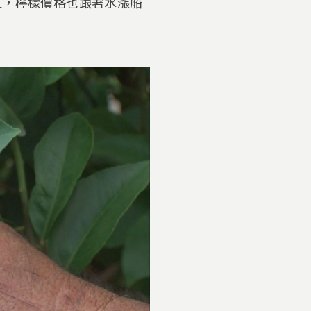
紅，檸檬價格也跟著水漲船