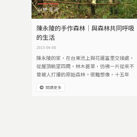
山林
生活
陳永陵的手作森林｜與森林共同呼吸
的生活
2015-06-08
陳永陵的家，在台東池上與花蓮富里交接處，
從屋頂眺望四周，林木蒼翠，彷彿一片從來不
曾被人打擾的原始森林。很難想像，十五年
前，這裡除了芒草、竹林，就只有荒廢的果
閱讀更多
園。「鄰居說，你這個人好奇怪，旁邊好好的
果樹、梅子樹，不好好照顧，老是照顧那些原
生的樹種。」