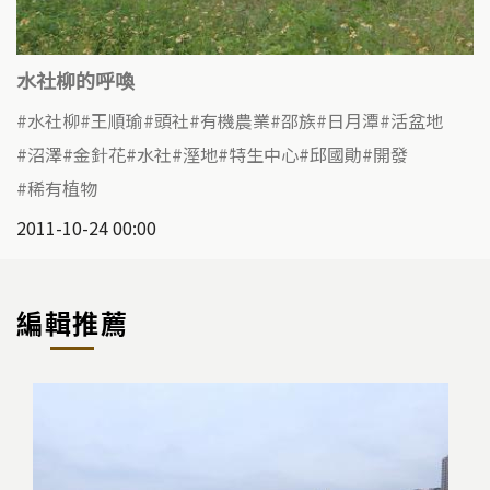
水社柳的呼喚
水社柳
王順瑜
頭社
有機農業
邵族
日月潭
活盆地
沼澤
金針花
水社
溼地
特生中心
邱國勛
開發
稀有植物
2011-10-24 00:00
編輯推薦