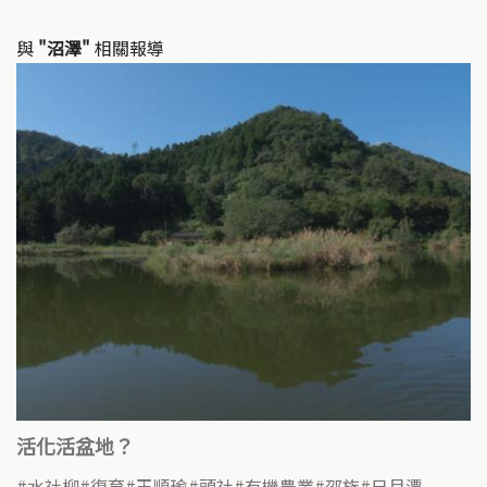
與
"沼澤"
相關報導
活化活盆地？
水社柳
復育
王順瑜
頭社
有機農業
邵族
日月潭