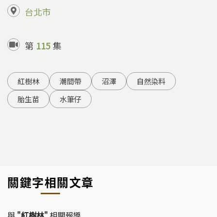
台北市
第
115
集
紅樹林
潮間帶
沼澤
自然染料
胎生苗
水筆仔
關鍵字相關文章
與
"紅樹林"
相關報導