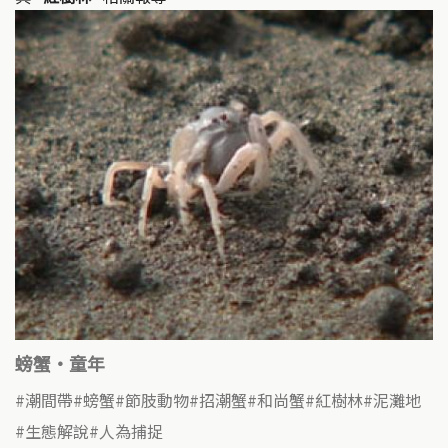
螃蟹‧童年
潮間帶
螃蟹
節肢動物
招潮蟹
和尚蟹
紅樹林
泥灘地
生態解說
人為捕捉