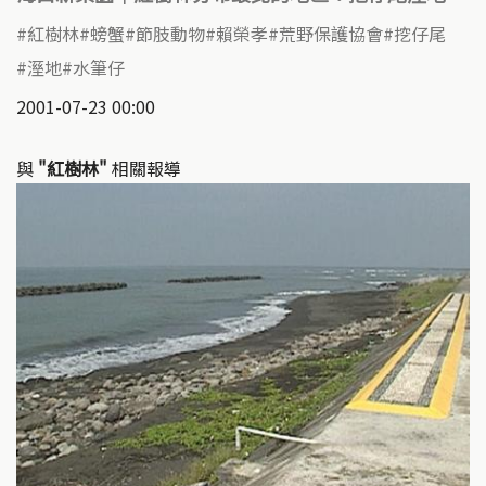
紅樹林
螃蟹
節肢動物
賴榮孝
荒野保護協會
挖仔尾
溼地
水筆仔
2001-07-23 00:00
與
"紅樹林"
相關報導