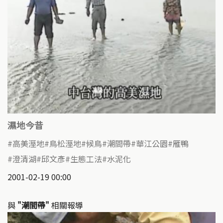
濕地今昔
高美溼地
鳥松溼地
候鳥
潮間帶
華江公園
雁鴨
澄清湖
邱文彥
生態工法
水泥化
2001-02-19 00:00
與
"潮間帶"
相關報導