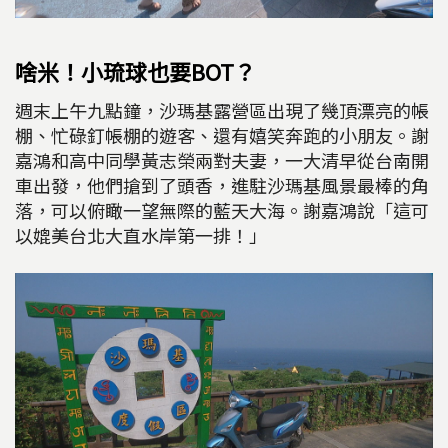
啥米！小琉球也要BOT？
週末上午九點鐘，沙瑪基露營區出現了幾頂漂亮的帳
棚、忙碌釘帳棚的遊客、還有嬉笑奔跑的小朋友。謝
嘉鴻和高中同學黃志榮兩對夫妻，一大清早從台南開
車出發，他們搶到了頭香，進駐沙瑪基風景最棒的角
落，可以俯瞰一望無際的藍天大海。謝嘉鴻說「這可
以媲美台北大直水岸第一排！」