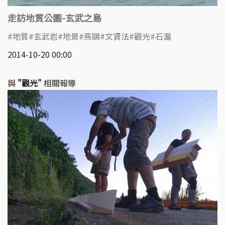
走訪地質公園-玄武之島
地質
玄武岩
地景
燕鷗
文資法
觀光
石滬
2014-10-20 00:00
與
"觀光"
相關報導