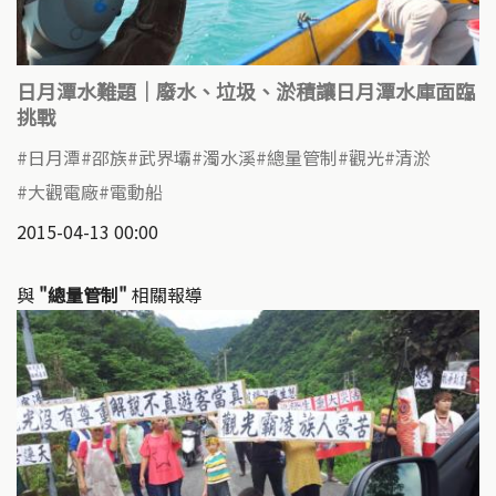
日月潭水難題｜廢水、垃圾、淤積讓日月潭水庫面臨
挑戰
日月潭
邵族
武界壩
濁水溪
總量管制
觀光
清淤
大觀電廠
電動船
2015-04-13 00:00
與
"總量管制"
相關報導