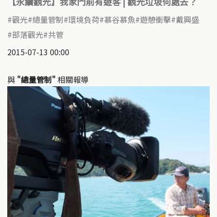
【永續觀光】我家門前有遊客 | 觀光垃圾何處去？
觀光
總量管制
環境負荷
慕谷慕魚
遊憩衝擊
戴興盛
部落觀光
共管
2015-07-13 00:00
與
"總量管制"
相關報導