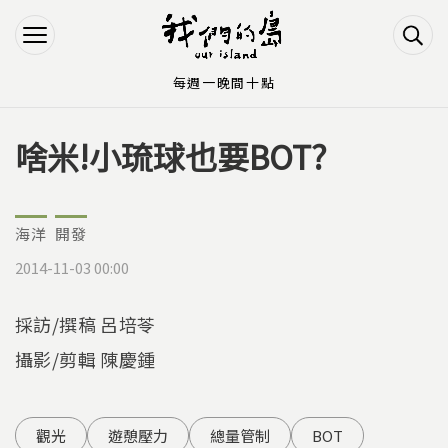
Jump to Main content
Jump to Navigation
每週一晚間十點
啥米!小琉球也要BOT?
您在這裡
海洋
開發
2014-11-03 00:00
採訪/撰稿 呂培苓
攝影/剪輯 陳慶鍾
觀光
遊憩壓力
總量管制
BOT