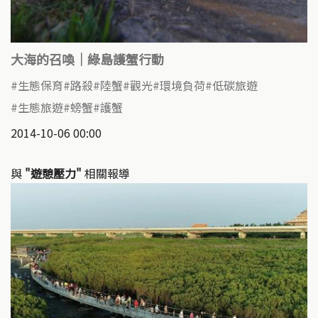
大海的召喚｜綠島護蟹行動
生態保育
路殺
陸蟹
觀光
環境負荷
低碳旅遊
生態旅遊
螃蟹
護蟹
2014-10-06 00:00
與
"遊憩壓力"
相關報導