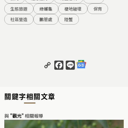
生態旅遊
綠蠵龜
棲地破壞
保育
社區營造
鵬管處
陸蟹
C
F
Li
o
a
n
p
c
e
y
e
關鍵字相關文章
Li
b
n
o
k
o
與
"觀光"
相關報導
k