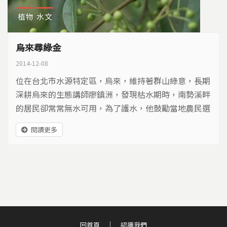
植物
水文
烏來尋綠金
2014-12-08
位在台北市水源特定區，烏來，維持著群山綠意，長期
深耕烏來的生態講師廖鎮洲，發現枯水期時，南勢溪畔
的居民卻常常無水可用，為了護水，他鼓勵當地農民選
擇節水作物，也思考發展綠色經濟，守護烏來森林…
閱讀更多
回首頁
認識我們