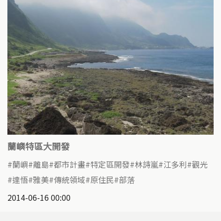
蘭嶼特區大開發
蘭嶼
離島
都市計畫
特定區開發
林詩嵐
江多利
觀光
達悟
雅美
傳統領域
原住民
部落
2014-06-16 00:00