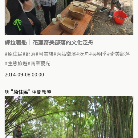
縴拉著船｜花蓮奇美部落的文化泛舟
原住民
部落
阿美族
秀姑巒溪
泛舟
吳明季
奇美部落
生態旅遊
商業觀光
2014-09-08 00:00
與
"原住民"
相關報導