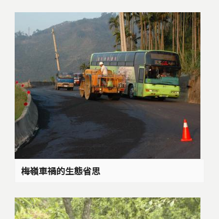
梅嶺車禍的生態省思