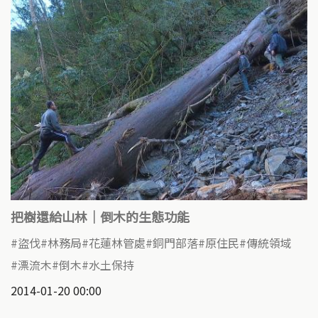
把樹還給山林｜倒木的生態功能
盜伐
林務局
花蓮林管處
銅門部落
原住民
傳統領域
漂流木
倒木
水土保持
2014-01-20 00:00