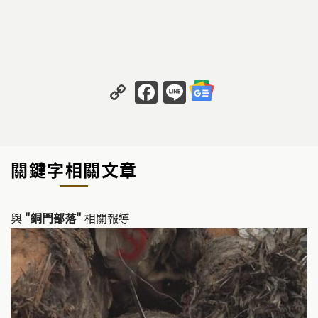
C
F
Li
o
a
n
p
c
e
y
e
關鍵字相關文章
Li
b
n
o
k
o
與
"銅門部落"
相關報導
k