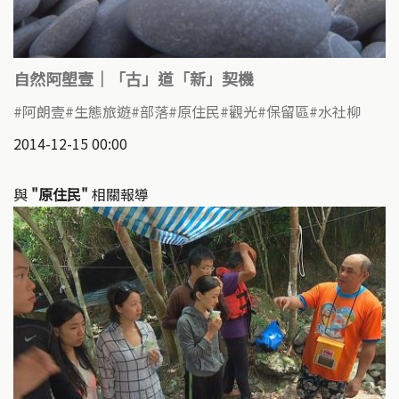
自然阿塱壹｜「古」道「新」契機
阿朗壹
生態旅遊
部落
原住民
觀光
保留區
水社柳
2014-12-15 00:00
與
"原住民"
相關報導