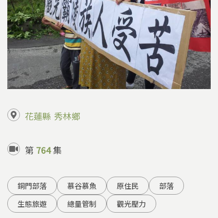
花蓮縣
秀林鄉
第
764
集
銅門部落
慕谷慕魚
原住民
部落
生態旅遊
總量管制
觀光壓力