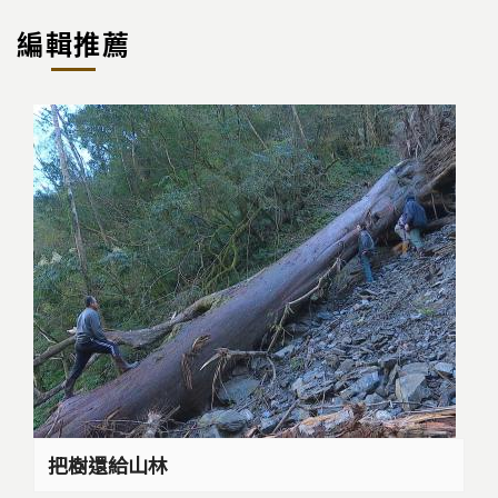
編輯推薦
把樹還給山林