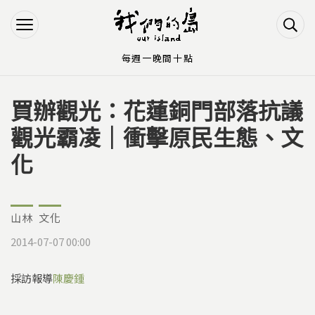
Jump to Main content
Jump to Navigation
每週一晚間十點
買辦觀光：花蓮銅門部落抗議
您在這裡
觀光霸凌｜衝擊原民生態、文
化
山林
文化
2014-07-07 00:00
採訪報導
陳慶鍾