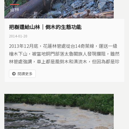
山林
把樹還給山林｜倒木的生態功能
2014-01-20
2013年12月底，花蓮林管處從台14奇萊線，運送一級
檜木下山，被當地銅門部落太魯閣族人發現攔阻，雖然
林管處強調，車上都是風倒木和漂流木，但因為都是珍
貴木材，遭族人質疑，從陡坡以鋼索強取倒木，開便道
閱讀更多
深入乾溝拉取木材，都是破壞水土保持的作為。民國79
年歐菲莉颱風引發土石流，曾造成銅門部落36人死亡，
族人擔心憾事重演，強烈阻止檜木清運…