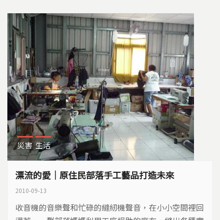
族人擔心憾事重演，強烈阻止檜木清運…
災害
生活
漂流的愛｜原住民部落手工藝品打造未來
2010-09-13
收音機的音樂聲和忙碌的縫紉機聲音，在小小空間裡回