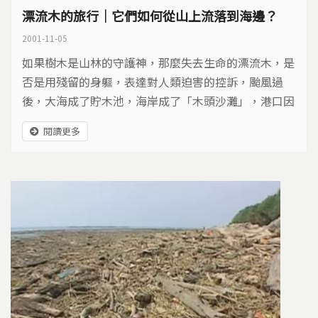
漂流木的旅行｜它們如何從山上流落到海邊？
2001-11-05
如果樹木是山林的守護神，那麼失去生命的漂流木，是
否是用殘留的身軀，表達對人類迫害的控訴，颱風過
後，大海成了貯木池，海岸成了「木頭沙灘」，港口因
而封閉，漁民停止漁撈…為了追查這麼多漂流木從何而
閱讀更多
來，我們逆流而上，來到大安溪上游的台中縣和平鄉達
觀村，整條溪流裡煙霧繚繞，處處可見火燒漂流木的場
景，數不清的巨木堵住了河流出口、橋墩及攔砂壩，一
場無限延燒的漂流木災難正在上演，看守台灣小組在大
雨來臨之前，登入大雪山林場，尋找巨木來源的答案，
也終於知道了這些原本住在山林的樹木如何長途跋涉下
山，展開一場奇異的旅程。