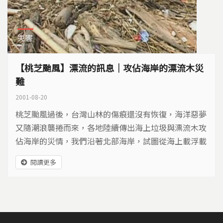
災害
【桃芝颱風】漂流的訊息｜攻佔海岸的漂流木災
難
2001-08-20
桃芝颱風過後，台灣山林的傷痕還沒有恢復，海洋惡夢
又隨潮浪襲捲而來，各地陸續傳出海上垃圾與漂流木攻
佔海岸的災情，我們沿著北部海岸，試圖從海上載浮載
沈的漂流物身上，找出它們這趟漂流之旅所要傳達的訊
閱讀更多
息。