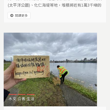
(太平洋公園)、化仁海堤等地，堆積將近有1萬3千噸的
漂流木，數量之多，花蓮縣農業處處長陳淑雯表示是從
閱讀更多
未有過的狀況。 相關新聞》連2颱後花蓮港塞滿500噸
漂流木 緊急打撈預計1週完成 相關新聞》漂流木覆蓋台
東富山護漁區 僅能人工清除估需耗時半個月 相關新
聞》宜蘭海岸線滿布漂流木 因氣候乾燥頻傳自燃...
水文
公害
生活