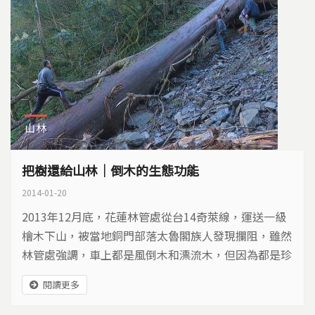
山林
把樹還給山林｜倒木的生態功能
2014-01-20
2013年12月底，花蓮林管處從台14奇萊線，運送一級
檜木下山，被當地銅門部落太魯閣族人發現攔阻，雖然
林管處強調，車上都是風倒木和漂流木，但因為都是珍
貴木材，遭族人質疑，從陡坡以鋼索強取倒木，開便道
閱讀更多
深入乾溝拉取木材，都是破壞水土保持的作為。民國79
年歐菲莉颱風引發土石流，曾造成銅門部落36人死亡，