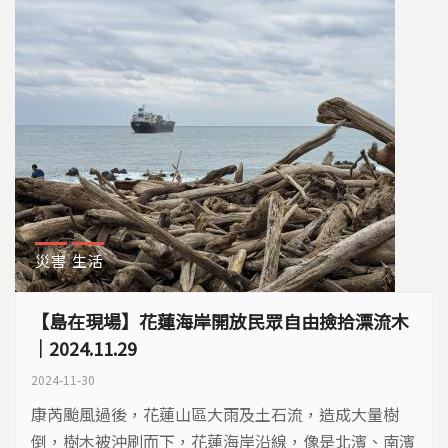
災害
生活
【島在現場】花蓮海岸開放民眾自由撿拾漂流木
｜2024.11.29
2024-11-30
康芮颱風過後，花蓮山區大雨及土石流，造成大量樹
倒，樹木被沖刷而下，花蓮海岸沿線，像是北濱、南濱