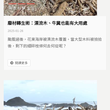
海洋
科學
生活
廢材轉生術：漂流木、牛糞也能有大用處
2025-01-26
颱風過後，花東海岸被漂流木覆蓋，當大型木料被撿拾
後，剩下的細碎枝條何去何從呢？
閱讀更多