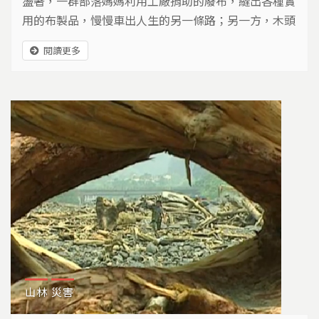
盪著，一群部落媽媽利用工廠捐助的廢布，縫出各種實
用的布製品，慢慢車出人生的另一條路；另一方，木頭
敲打聲響亮，一群部落爸爸利用漂流木原有的形體，打
閱讀更多
造出一張張獨一無二的桌椅，為了讓木頭，能夠自在呼
吸… 原住民創作的手工藝品，總有種獨特的素樸美
感，讓人感到溫馨有趣，像是這些順著樹木紋理作成的
漂流木家具，這裡有一個斜出去的大腳，或是在那裡扭
了一個彎，如同原住民自由奔放的個性。去年莫拉克風
災後帶來的這些漂流木，部落居民不肯絕望，也試圖從
中找尋重新站起來的力量。
山林
災害