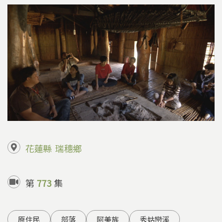
花蓮縣
瑞穗鄉
第
773
集
原住民
部落
阿美族
秀姑巒溪