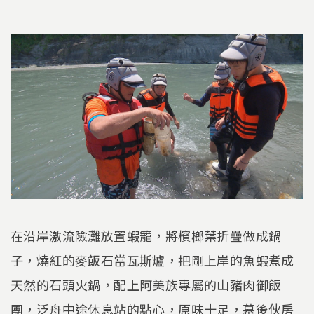
在沿岸激流險灘放置蝦籠，將檳榔葉折疊做成鍋
子，燒紅的麥飯石當瓦斯爐，把剛上岸的魚蝦煮成
天然的石頭火鍋，配上阿美族專屬的山豬肉御飯
團，泛舟中途休息站的點心，原味十足，幕後伙房