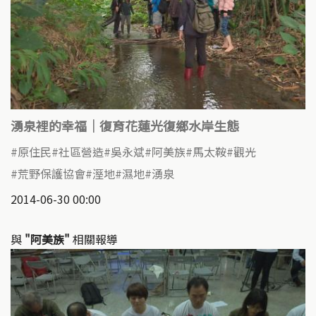
湧泉裡的幸福｜復育花蓮光復鄉水岸生態
原住民
社區營造
吳永斌
阿美族
馬太鞍
觀光
荒野保護協會
溼地
濕地
湧泉
2014-06-30 00:00
與
"阿美族"
相關報導