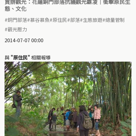
買辦觀光：花蓮銅門部落抗議觀光霸凌｜衝擊原民生
態、文化
銅門部落
慕谷慕魚
原住民
部落
生態旅遊
總量管制
觀光壓力
2014-07-07 00:00
與
"原住民"
相關報導