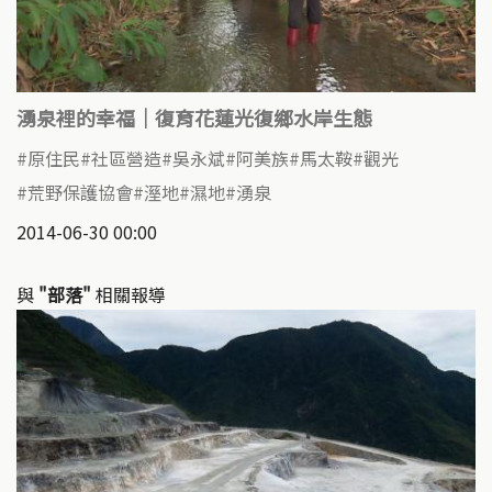
湧泉裡的幸福｜復育花蓮光復鄉水岸生態
原住民
社區營造
吳永斌
阿美族
馬太鞍
觀光
荒野保護協會
溼地
濕地
湧泉
2014-06-30 00:00
與
"部落"
相關報導