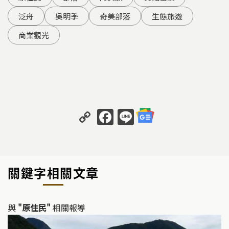
泛舟
吳明季
奇美部落
生態旅遊
商業觀光
C
F
Li
o
a
n
p
c
e
y
e
關鍵字相關文章
Li
b
n
o
k
o
與
"原住民"
相關報導
k