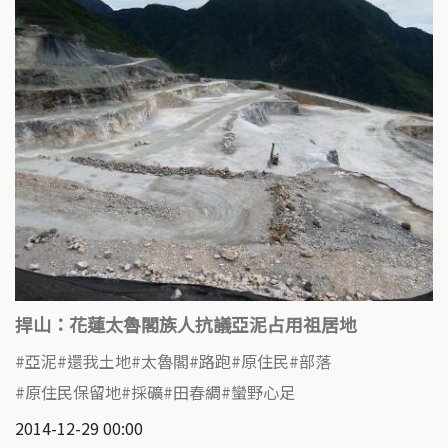
捍山：花蓮太魯閣族人抗議亞泥占用祖居地
亞泥
還我土地
太魯閣
路跑
原住民
部落
原住民保留地
採礦
田春綢
蠻野心足
2014-12-29 00:00