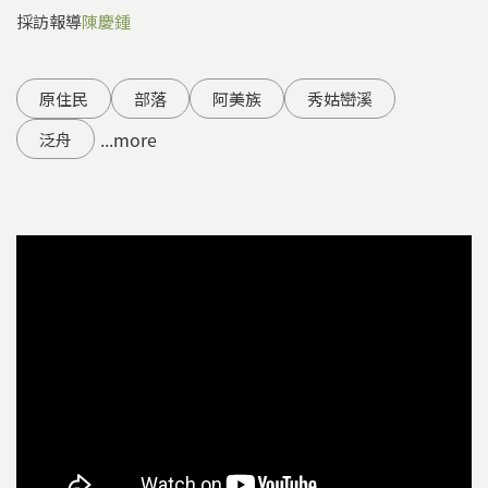
採訪報導
陳慶鍾
原住民
部落
阿美族
秀姑巒溪
...more
泛舟