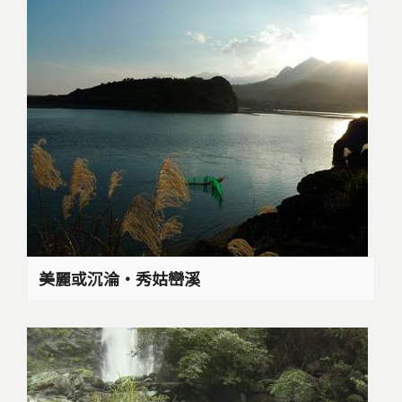
美麗或沉淪‧秀姑巒溪