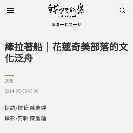
Jump to Main content
Jump to Navigation
每週一晚間十點
縴拉著船｜花蓮奇美部落的文
您在這裡
化泛舟
文化
2014-09-08 00:00
採訪/撰稿 陳慶鍾
攝影/剪輯 陳慶鍾