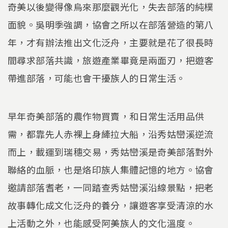
奇美以後變得像烏來那麼觀光化，失去部落的純樸
面貌。吳明季強調，協會之所以在部落營造的第八
年，才有辦法推出文化泛舟，主要就是花了很長時
間尋求部落共識，旅遊產業畢竟是兩面刃，把遊客
帶進部落，可能也會干擾族人的日常生活。
早年奇美部落的農作物買賣，和日常生活用品供
需，都靠先人赤裸上身縴拉大船，沿秀姑巒溪逆流
而上，載運到瑞穗交易，秀姑巒溪是奇美部落對外
聯絡的血脈，也是烙印族人集體記憶的地方。協會
邀請部落耆老，一同踏查秀姑巒溪沿線景點，把老
故事轉化成文化泛舟的養分，讓遊客享受清涼的水
上活動之外，也能感受阿美族人的文化溫度。