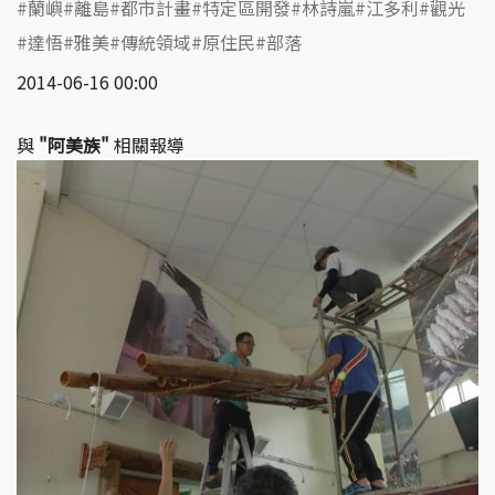
蘭嶼
離島
都市計畫
特定區開發
林詩嵐
江多利
觀光
達悟
雅美
傳統領域
原住民
部落
2014-06-16 00:00
與
"阿美族"
相關報導