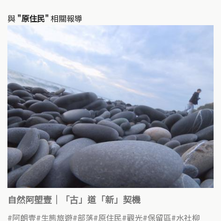
與
"原住民"
相關報導
自然阿塱壹｜「古」道「新」契機
阿朗壹
生態旅遊
部落
原住民
觀光
保留區
水社柳