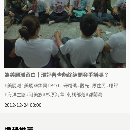
為美麗灣留白｜環評審查能終結開發爭議嗎？
美麗灣
美麗華集團
BOT
珊瑚礁
觀光
原住民
環評
海洋生態
阿美族
杉原海岸
刺桐部落
都蘭灣
2012-12-24 00:00
編輯推薦