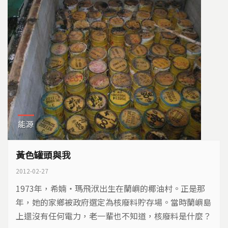
能源
黃色罐頭與我
2012-02-27
1973年，希婻‧瑪飛洑出生在蘭嶼的椰油村。正是那
年，她的家鄉被政府選定為核廢料貯存場。當時蘭嶼島
上還沒有任何電力，老一輩也不知道，核廢料是什麼？