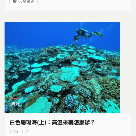
閱讀更多
困。因為預算發包問題，蘭嶼環島公路至今路燈尚未完
全修復完畢，一名年輕老師因車禍而意外死亡。許多居
民的漁船全毀，經濟生活陷入困境。建築房舍門窗毀
壞，到現在還是沒有玻璃材料跟專業師傅可以修繕。...
海洋
白色珊瑚海(上)：高溫來襲怎麼辦？
2020-12-07