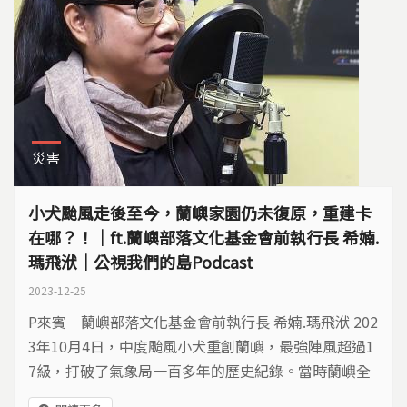
災害
小犬颱風走後至今，蘭嶼家園仍未復原，重建卡
在哪？！｜ft.蘭嶼部落文化基金會前執行長 希婻.
瑪飛洑｜公視我們的島Podcast
2023-12-25
P來賓｜蘭嶼部落文化基金會前執行長 希婻.瑪飛洑 202
3年10月4日，中度颱風小犬重創蘭嶼，最強陣風超過1
7級，打破了氣象局一百多年的歷史紀錄。當時蘭嶼全
島災情非常嚴重，兩個月之後，蘭嶼重建依然相當艱