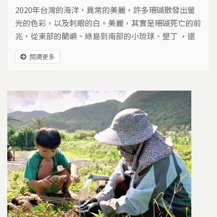
2020年台灣的海洋，異常的美麗，許多珊瑚散發出螢
光的色彩，以及刺眼的白。美麗，其實是珊瑚死亡的前
兆，從東部的蘭嶼、綠島到南部的小琉球、墾丁 ，還
有澎湖以及東沙環礁，甚至東北角海域無一倖免。 台
閱讀更多
灣的海洋，面臨最嚴峻的一次珊瑚白化事件，到底發生
了什麼事，珊瑚有機會復原嗎？