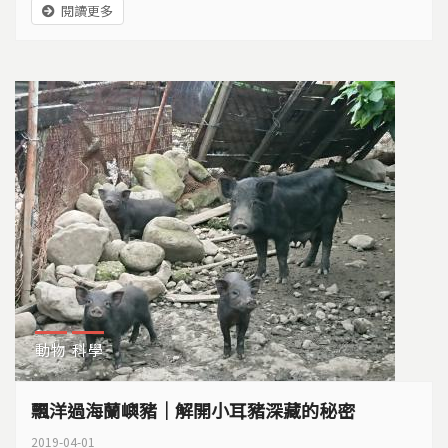
閱讀更多
動物
科學
飄洋過海蘭嶼豬｜解開小耳豬深藏的秘密
2019-04-01