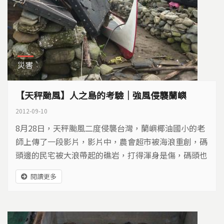
災害
【天秤颱風】人之島的考驗｜強風侵襲蘭嶼
2012-09-10
8月28日，天秤颱風二度侵襲台灣，蘭嶼椰油國小的老
師上傳了一段影片，影片中，農會超市被海浪重創，碼
頭邊的民宅被大浪帶起的礁岩，打得渾身是傷，碼頭也
成為船隻的墳場，頓時失去對外交通與連繫方式的蘭
閱讀更多
嶼，災後狀況成為台灣人關切的焦點，離島防災問題，
成為政府與民間重視的新話題…