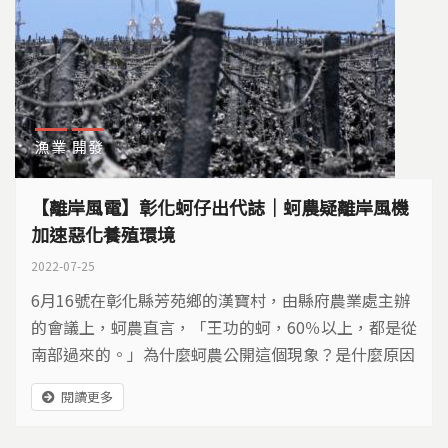
漁業
開發
【離岸風電】彰化蚵仔出代誌｜蚵農疑離岸風機
加速惡化養殖環境
2022-07-25
6月16號在彰化縣芳苑鄉的漢寶村，由縣府農業處主辦
的會議上，蚵農直言，「王功的蚵，60％以上，都是從
南部過來的。」為什麼蚵農公開這個現象？是什麼原因
造成蚵仔減產？
閱讀更多