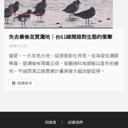
動物
濕地
開發
失去最後泥質灘地｜台61線開路對生態的衝擊
2008-11-17
遠望，一片灰色大地，這裡是彰化芳苑，從海堤往潮間
帶算，退潮後有兩萬公頃，是鷸鴴科鳥類賴以度冬的棲
地，不過西濱公路貫通計畫將會大幅改變這裡。
閱讀更多
回首頁
認識我們