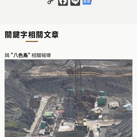
o
a
n
p
c
e
y
e
關鍵字相關文章
Li
b
n
o
k
o
與
"八色鳥"
相關報導
k