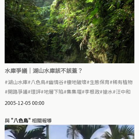
水庫爭議｜湖山水庫該不該蓋？
湖山水庫
八色鳥
幽情谷
棲地破壞
生態保育
稀有植物
開路爭議
環評
地層下陷
集集堰
李根政
搶水
汪中和
2005-12-05 00:00
與
"八色鳥"
相關報導