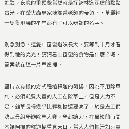
進駐。夜晚的重頭戲當然就是探訪林道深處的點點
螢光。在螢火蟲專家陳燦榮老師的帶領下，草叢裡
一隻隻飛舞的星星都有了可以辨認的名字。
別急別急，這隻山窗螢還沒長大，要等到十月才看
得到牠的亮光！猜猜看山窗螢的食物是什麼？嗯，
答案就在這一片草叢裡。
堅持以有機的方式種植釋迦的阿揚，因為不用除草
劑，必須耗費大量的人工在除草上。但是人力不
足，雜草長得幾乎比釋枷樹還要高了。於是志工們
決定分組舉辦除草大賽，舉起鐮刀，在最短的時間
內讓阿揚的釋迦樹重見天日。當大人們揮汗如雨賣