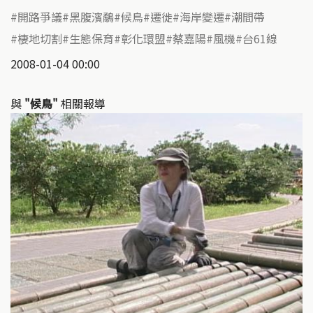
開路爭議
黑腹濱鷸
候鳥
遷徙
海岸變遷
潮間帶
棲地切割
生態保育
彰化環盟
蔡嘉陽
風機
台61線
2008-01-04 00:00
與
"候鳥"
相關報導