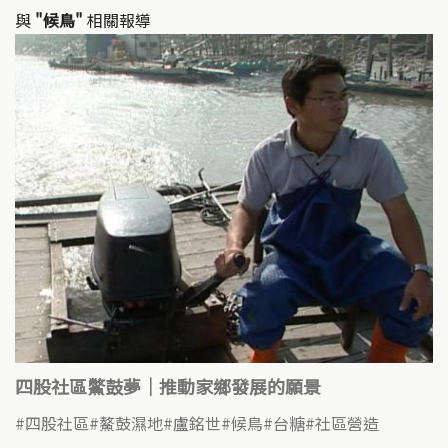
與
"候鳥"
相關報導
四股社區鱉鼓夢｜推動家鄉發展的願景
四股社區
鰲鼓濕地
盧銘世
候鳥
台糖
社區營造