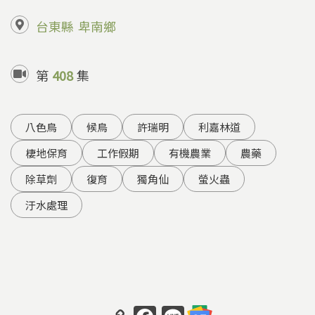
台東縣
卑南鄉
第
408
集
八色鳥
候鳥
許瑞明
利嘉林道
棲地保育
工作假期
有機農業
農藥
除草劑
復育
獨角仙
螢火蟲
汙水處理
C
F
Li