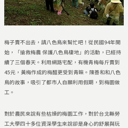
梅子賣不出去，請八色鳥來幫忙吧！從民國94年開
始，「搶救梅農 保護八色鳥棲地」的活動，已經持
續了三個春天。利用網路宅配，有機青梅每斤賣到
45元，黃梅作成的梅醋更受到青睞。陳善和和八色
鳥的故事，吸引了都市人自願利用假期，到梅園做
工。
對於農民來說有些枯燥的梅園工作，對於台北縣勞
工大學四十多位資深學生來說卻是身心的舒展與玩