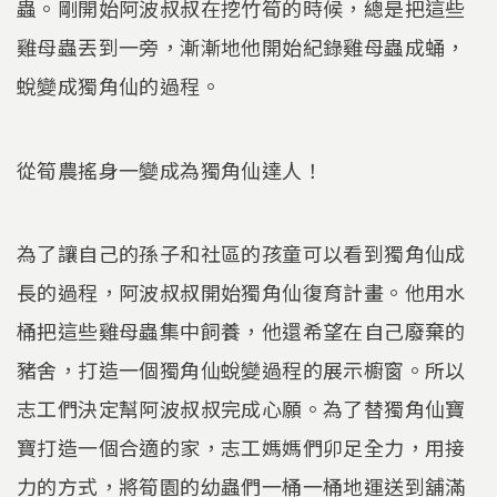
蟲。剛開始阿波叔叔在挖竹筍的時候，總是把這些
雞母蟲丟到一旁，漸漸地他開始紀錄雞母蟲成蛹，
蛻變成獨角仙的過程。
從筍農搖身一變成為獨角仙達人！
為了讓自己的孫子和社區的孩童可以看到獨角仙成
長的過程，阿波叔叔開始獨角仙復育計畫。他用水
桶把這些雞母蟲集中飼養，他還希望在自己廢棄的
豬舍，打造一個獨角仙蛻變過程的展示櫥窗。所以
志工們決定幫阿波叔叔完成心願。為了替獨角仙寶
寶打造一個合適的家，志工媽媽們卯足全力，用接
力的方式，將筍園的幼蟲們一桶一桶地運送到舖滿