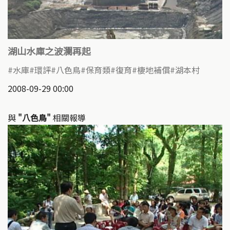
湖山水庫之波瀾再起
水庫
環評
八色鳥
保育類
復育
棲地補償
湖本村
2008-09-29 00:00
與
"八色鳥"
相關報導