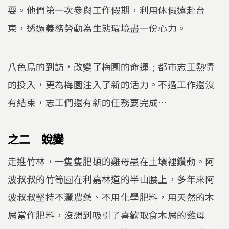
耍。他們第一次參與工作假期，利用休假遠赴台
東，透過義務勞動為生態環境盡一份心力。
八色鳥的到訪，改變了梅園的命運﹔都市志工熱情
的投入，更為梅園注入了新的活力。不過工作還沒
有結束，志工們還有新的任務要完成…
之二 蛻變
走進竹林，一隻隻肥碩的雞母蟲在土壤裡鑽動。阿
波叔叔的竹筍園在利嘉林道的半山腰上，多年來阿
波叔叔堅持不灑農藥、不用化學肥料，用天然的木
屑當作肥料，沒想到吸引了喜歡取食木屑的雞母