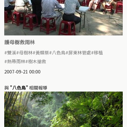
護母樹救雨林
雙溪
母樹林
黃蝶祭
八色鳥
屏東林管處
移植
熱帶雨林
樹木搶救
2007-09-21 00:00
與
"八色鳥"
相關報導