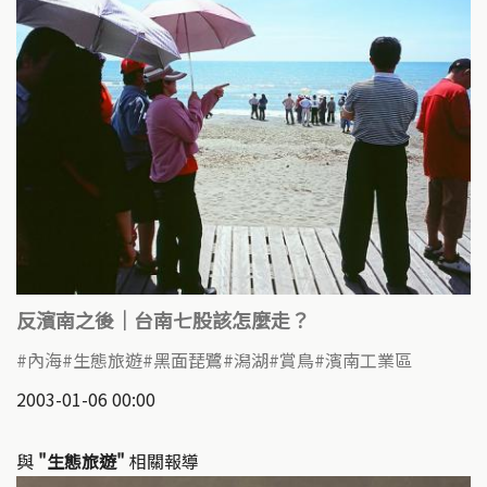
反濱南之後｜台南七股該怎麼走？
內海
生態旅遊
黑面琵鷺
潟湖
賞鳥
濱南工業區
2003-01-06 00:00
與
"生態旅遊"
相關報導