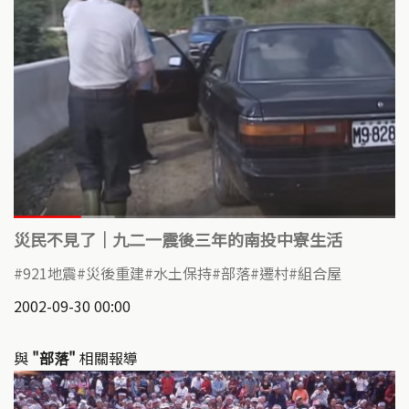
災民不見了｜九二一震後三年的南投中寮生活
921地震
災後重建
水土保持
部落
遷村
組合屋
2002-09-30 00:00
與
"部落"
相關報導