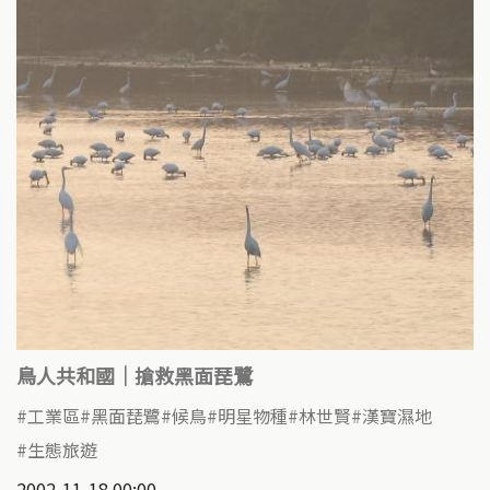
鳥人共和國｜搶救黑面琵鷺
工業區
黑面琵鷺
候鳥
明星物種
林世賢
漢寶濕地
生態旅遊
2002-11-18 00:00