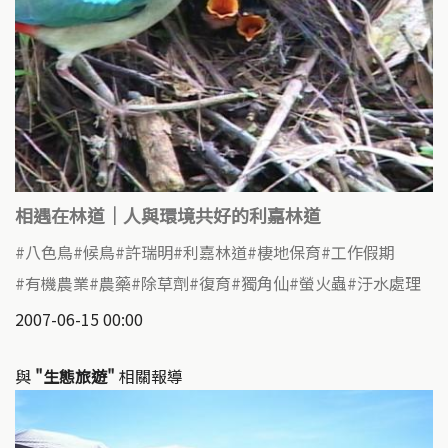
相遇在林道｜人與環境共好的利嘉林道
八色鳥
候鳥
許瑞明
利嘉林道
棲地保育
工作假期
有機農業
農藥
除草劑
復育
獨角仙
螢火蟲
汙水處理
2007-06-15 00:00
與
"生態旅遊"
相關報導