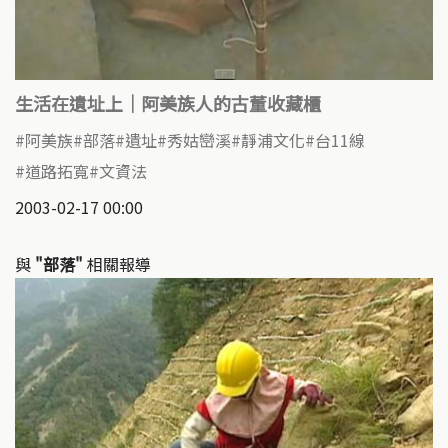
生活在遺址上｜阿美族人的古董收藏櫃
阿美族
部落
遺址
秀姑巒溪
靜浦文化
台11線
道路拓寬
文資法
2003-02-17 00:00
與
"部落"
相關報導