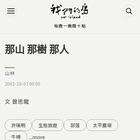
Jump to Main content
Jump to Navigation
每週一晚間十點
那山 那樹 那人
您在這裡
山林
2002-10-07 00:00
文 曾思龍
許瑞明
生態旅遊
部落
太平農場
...more
牛樟