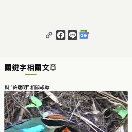
C
F
Li
o
a
n
p
c
e
y
e
關鍵字相關文章
Li
b
n
o
k
o
與
"許瑞明"
相關報導
k