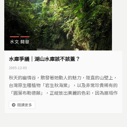
水文
開發
水庫爭議｜湖山水庫該不該蓋？
2005-12-05
秋天的幽情谷，散發著她動人的魅力，陡直的山壁上，
台灣原生種植物「岩生秋海棠」，以及非常珍貴稀有的
「圓葉布勒德藤」，正綻放出美麗的色彩，因為崩塌作
用旺盛，大型植物不容易附生，輕巧的崖壁植物，得以
閱讀更多
在此欣欣向榮、生生不息。台灣有31種蛙類，這裡就發
現了22種。更令人驚訝的是，從中海拔到熱帶雨林的物
種，都可以在這裡發現，為什麼在這低海拔的森林，能