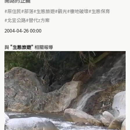
開路的正義
原住民
部落
生態旅遊
觀光
棲地破壞
生態保育
北宜公路
替代z方案
2004-04-26 00:00
與
"生態旅遊"
相關報導