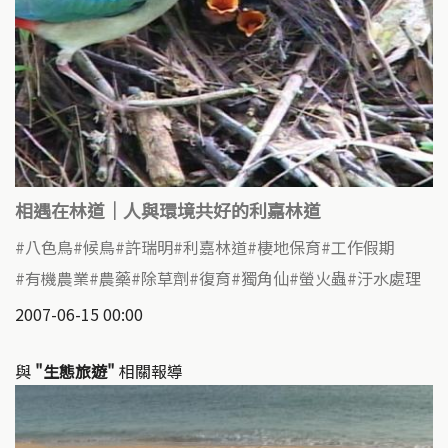
相遇在林道｜人與環境共好的利嘉林道
八色鳥
候鳥
許瑞明
利嘉林道
棲地保育
工作假期
有機農業
農藥
除草劑
復育
獨角仙
螢火蟲
汙水處理
2007-06-15 00:00
與
"生態旅遊"
相關報導