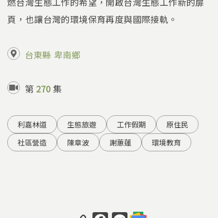
燃台灣生態工作的希望，開啟台灣生態工作新的扉
頁，也讓台灣的環境保育再度與國際接軌。
台東縣
卑南鄉
第
270
集
利嘉林道
生態旅遊
工作假期
原住民
社區營造
陳章波
謝蕙蓮
環境教育
C
F
Li