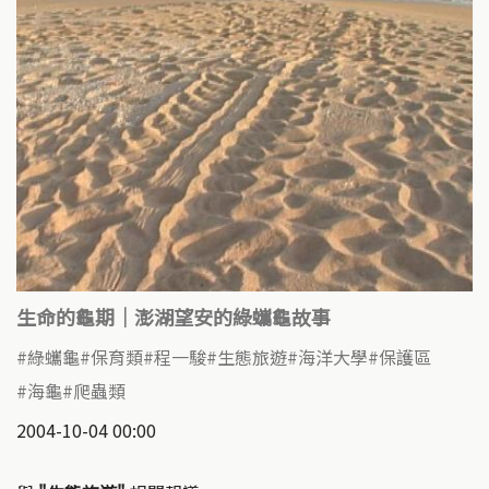
生命的龜期｜澎湖望安的綠蠵龜故事
綠蠵龜
保育類
程一駿
生態旅遊
海洋大學
保護區
海龜
爬蟲類
2004-10-04 00:00