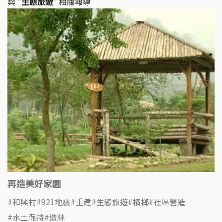
與
"生態旅遊"
相關報導
再造美好家園
和興村
921地震
重建
生態旅遊
檳榔
社區營造
水土保持
造林