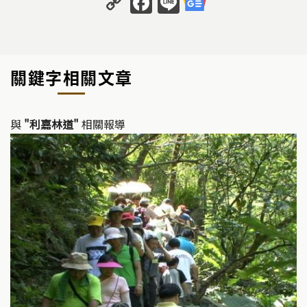
o
a
n
p
c
e
y
e
關鍵字相關文章
Li
b
n
o
k
o
與
"利嘉林道"
相關報導
k