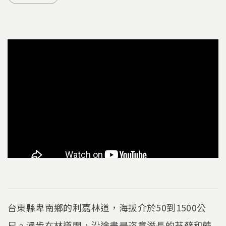
台東縣卑南鄉的利嘉林道，海拔介於50到1500公
尺。漫步在林道間，沿途盡是恣意滋長的苔蘚和蕨