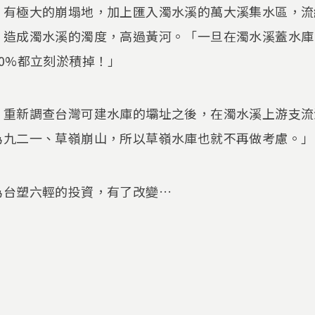
，有極大的崩塌地，加上匯入濁水溪的萬大溪集水區，流
，造成濁水溪的濁度，高過黃河。「一旦在濁水溪蓋水庫
0%都立刻淤積掉！」
，重新調查台灣可建水庫的壩址之後，在濁水溪上游支流
為九二一、草嶺崩山，所以草嶺水庫也就不再做考慮。」
為台塑六輕的投資，有了改變…