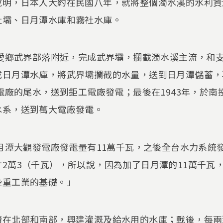
說明，日本人大約在民國八年，就將整個濁水溪的水利資
社壩、日月潭水庫和霧社水庫。
仁愛鄉武界部落附近，完成武界壩，攔截濁水溪主流，和
成日月潭水庫，將武界壩攔截的水量，送到日月潭儲蓄，
觀電廠的尾水，送到鉅工電廠發電；最後在1943年，於
水系，送到萬大電廠發電。
日月潭大觀發電廠發電量有11萬千瓦，之後全台水力系統發
2萬3（千瓦），所以說，因為加了日月潭的11萬千瓦
些重工業的基礎。」
續在北部和南部，興建灌溉及給水用的水庫；戰後，每兩