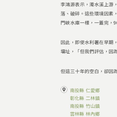
李鴻源表示，濁水溪上游
落、破碎。這些環境因素
門峽水庫一樣，一蓋完，9
因此，即使水利署在早期
壩址，「但我們評估，因
但這三十年的空白，卻因
南投縣
仁愛鄉
彰化縣
二林鎮
南投縣
竹山鎮
雲林縣
林內鄉