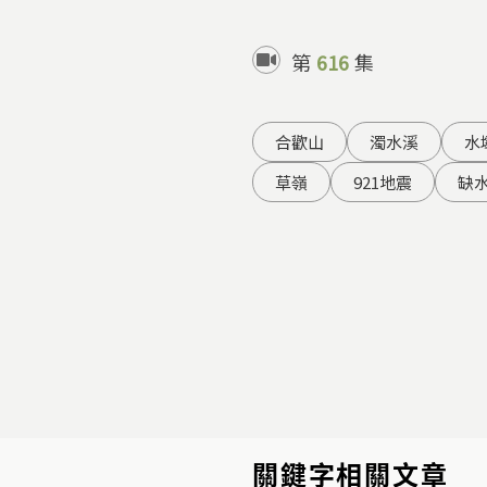
第
616
集
合歡山
濁水溪
水
草嶺
921地震
缺
關鍵字相關文章