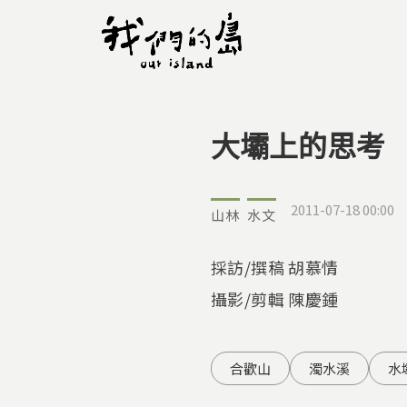
大壩上的思考
您在這裡
2011-07-18 00:00
山林
水文
採訪/撰稿 胡慕情
攝影/剪輯 陳慶鍾
合歡山
濁水溪
水