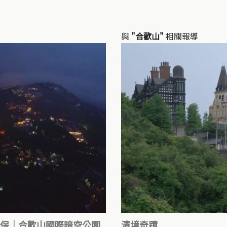
與
"合歡山"
相關報導
保｜合歡山國際暗空公園
清境奇蹟