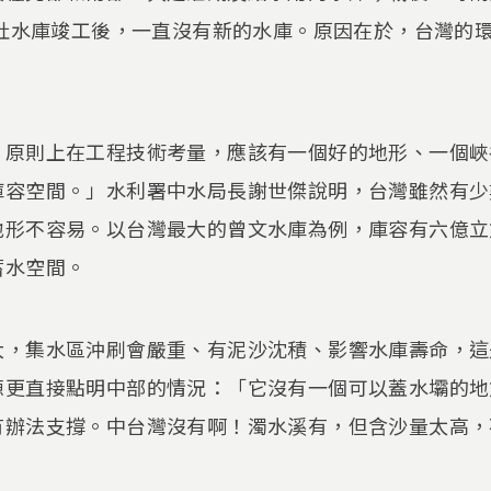
霧社水庫竣工後，一直沒有新的水庫。原因在於，台灣的
。
，原則上在工程技術考量，應該有一個好的地形、一個峽
庫容空間。」水利署中水局長謝世傑說明，台灣雖然有少
地形不容易。以台灣最大的曾文水庫為例，庫容有六億立
蓄水空間。
大，集水區沖刷會嚴重、有泥沙沈積、影響水庫壽命，這
源更直接點明中部的情況：「它沒有一個可以蓋水壩的地
有辦法支撐。中台灣沒有啊！濁水溪有，但含沙量太高，