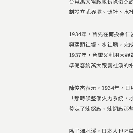
台電萬大電廠廠長陳俊杰
劃設立武界壩、頭社、水
1934年，首先在南投縣
興建頭社壩、水社壩，完
1937年，台電又利用大
準備容納萬大跟霧社溪的
陳俊杰表示，1934年，
「那時候整個火力系統，才
奠定了煉鋁廠、煉鋼廠那
除了濁水溪，日本人也陸