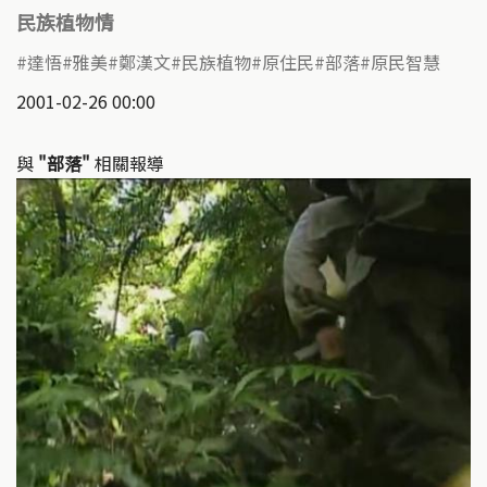
民族植物情
達悟
雅美
鄭漢文
民族植物
原住民
部落
原民智慧
2001-02-26 00:00
與
"部落"
相關報導