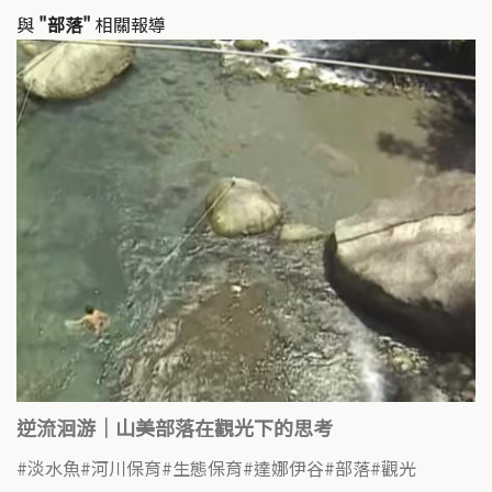
k
o
與
"部落"
相關報導
k
逆流洄游｜山美部落在觀光下的思考
淡水魚
河川保育
生態保育
達娜伊谷
部落
觀光