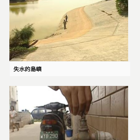
失水的島嶼