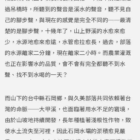
過吊橋時，所聽到的聲音是溪水的聲音，聽不見自
己的腳步聲，與現在的感覺是完全不同的──最清
楚的是腳步聲，十幾年了，山上野溪的水愈來愈
少，水源地愈來愈遠，水管愈拉愈長，過去，部落
的水源離家二分鐘，現在離家二小時。而農業灌溉
也正在影響水的品質，會不會有完全都聽不到水
聲、找不到水喝的一天？
而山下的台中縣石岡鄉，與久美部落共同依賴著台
灣的命脈──大甲溪，也面臨著用水不足的窘境，
由於山坡地持續開發，長年種植著淺根性作物，致
使水土流失至河裡，因此石岡水壩的淤積愈見嚴