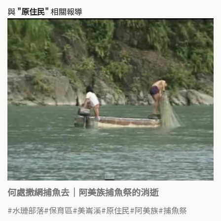
與
"原住民"
相關報導
何處撒網捕魚去｜阿美族捕魚祭的消逝
水璉部落
保育區
美崙溪
原住民
阿美族
捕魚祭