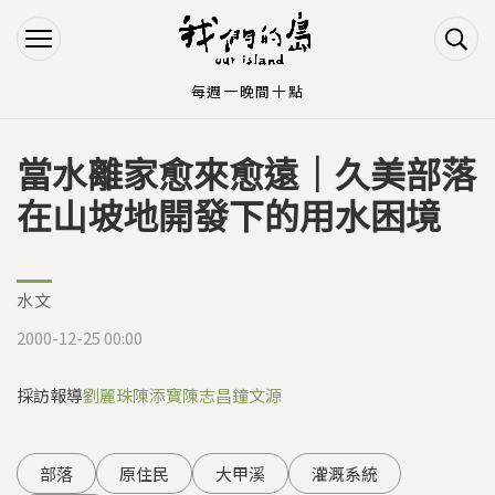
Jump to Main content
Jump to Navigation
每週一晚間十點
當水離家愈來愈遠｜久美部落
您在這裡
在山坡地開發下的用水困境
水文
2000-12-25 00:00
採訪報導
劉麗珠
陳添寶
陳志昌
鐘文源
部落
原住民
大甲溪
灌溉系統