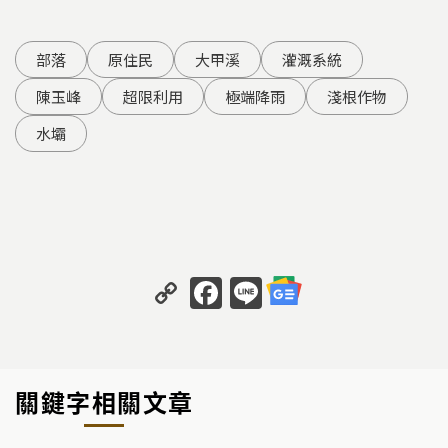
部落
原住民
大甲溪
灌溉系統
陳玉峰
超限利用
極端降雨
淺根作物
水壩
C
F
Li
o
a
n
p
c
e
y
e
關鍵字相關文章
Li
b
n
o