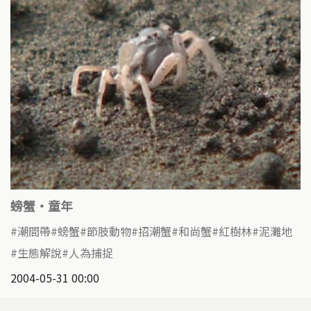
螃蟹‧童年
潮間帶
螃蟹
節肢動物
招潮蟹
和尚蟹
紅樹林
泥灘地
生態解說
人為捕捉
2004-05-31 00:00