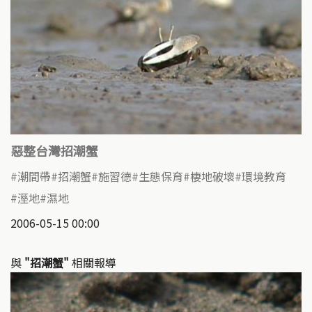
惡整台灣招潮蟹
潮間帶
招潮蟹
施習德
生態保育
棲地破壞
環境教育
溼地
濕地
2006-05-15 00:00
與
"招潮蟹"
相關報導