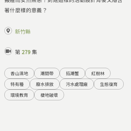
著什麼樣的意義？
新竹縣
第
279
集
香山濕地
潮間帶
招潮蟹
紅樹林
特有種
廢水排放
污水處理廠
生態復育
環境教育
棲地破壞