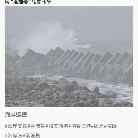
與
"潮間帶"
相關報導
海岸巡禮
海岸變遷
潮間帶
和美漁港
南寮漁港
離島
侵蝕
海岸法
消波塊