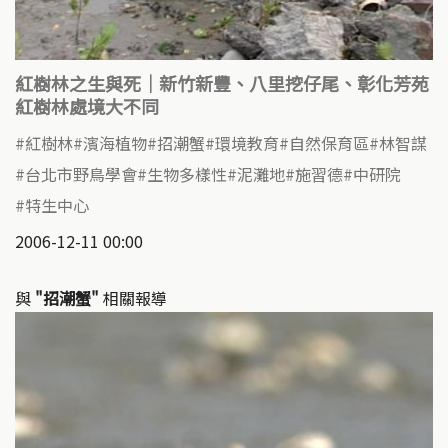
紅樹林之生與死｜新竹新豐、八里挖仔尾、彰化芳苑
紅樹林處境大不同
紅樹林
濱海植物
招潮蟹
環境教育
自然保育區
林智謀
台北市野鳥學會
生物多樣性
泥灘地
施習德
中研院
特生中心
2006-12-11 00:00
與
"招潮蟹"
相關報導