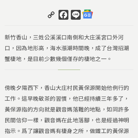
C
F
Li
o
a
n
p
c
e
新竹香山，三姓公溪溪口南側和大庄溪宮口外河
y
e
口，因為地形高，海水漲潮時間晚，成了台灣招潮
Li
b
蟹棲地，是目前少數幾個僅存的棲地之一。
n
o
k
o
k
傍晚夕陽西下，香山大庄村民黃保源開始他例行的
工作。這早晚敬茶的習慣，他已經持續三年多了，
黃保源指的方向就是觀音媽落難的地點，如同許多
民間信仰一樣，觀音媽在此地落腳，也是經過神明
指示。爲了讓觀音媽有棲身之所，做鐵工的黃保源