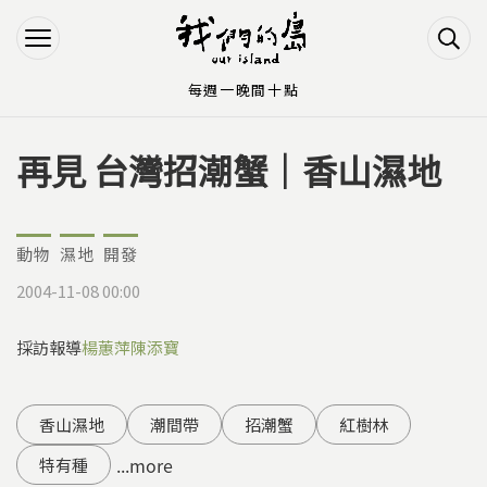
Jump to Main content
Jump to Navigation
每週一晚間十點
再見 台灣招潮蟹｜香山濕地
您在這裡
動物
濕地
開發
2004-11-08 00:00
採訪報導
楊蕙萍
陳添寶
香山濕地
潮間帶
招潮蟹
紅樹林
...more
特有種