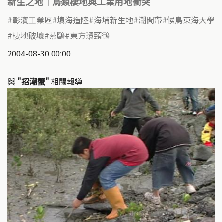
新生之地｜鳥類棲地與工業用地衝突
彰濱工業區
填海造陸
海埔新生地
潮間帶
候鳥東海大學
棲地破壞
燕鷗
東方環頸鴴
2004-08-30 00:00
與
"招潮蟹"
相關報導