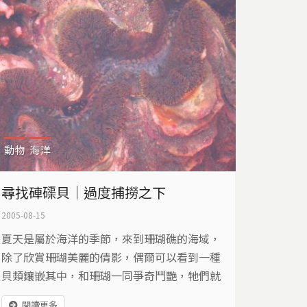
鰻魚嗎？ 隨著鰻苗數量減少，捕鰻工作越來越
不容易。在宜蘭壯圍長大的林芷晴，...
動物
海洋
尋找硨磲貝｜過度捕撈之下
2005-08-15
夏天是屬於海洋的季節，來到珊瑚礁的海域，
除了欣賞珊瑚美麗的倩影，偶爾可以看到一種
貝類鑲嵌其中，和珊瑚一同爭奇鬥艷，牠們就
是海洋中最大的貝類－硨磲貝，近年來台灣各
閱讀更多