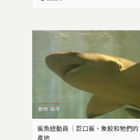
才能給海洋留下一條生路？
動物
海洋
鯊魚總動員 ｜巨口鯊、象鮫和牠們的
產地