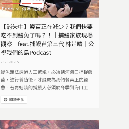
Podcast
海洋
漁業
【消失中】鰻苗正在減少？我們快要
吃不到鰻魚了嗎？！｜捕鰻家族現場
觀察｜feat.捕鰻苗第三代 林芷晴｜公
視我們的島Podcast
2023-01-15
鰻魚無法透過人工繁殖，必須到河海口捕捉鰻
苗，進行養殖後，才能成為我們餐桌上的鰻
魚。著青蛙裝的捕鰻人必須於冬季到海口工
作，由於價格好，被稱為「海上白金」，許多
閱讀更多
漁民不管浪大浪小都出海捕撈。但隨棲地破
壞，鰻苗資源下降，加上市場需求量不減反增
的情況下，我們捕撈的鰻苗，已經超過牠們能
自行恢復和維持的數量了。未來我們還吃得到