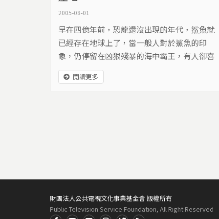
2005-08-01
早在四億年前，恐龍還沒出現的年代，鯊魚就
已經存在地球上了，當一般人對於鯊魚的印
象，仍停留在凶狠殘暴的海中霸王，有人卻喜
歡上與鯊魚為伍的感覺。
閱讀更多
財團法人公共電視文化事業基金會 版權所有
Public Television Service Foundation, All Right Reserved