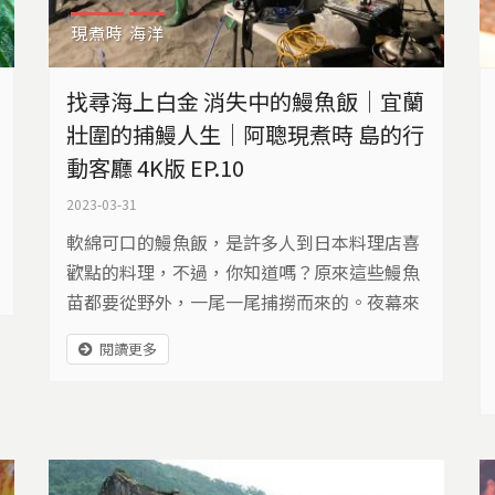
現煮時
海洋
找尋海上白金 消失中的鰻魚飯｜宜蘭
壯圍的捕鰻人生｜阿聰現煮時 島的行
動客廳 4K版 EP.10
2023-03-31
軟綿可口的鰻魚飯，是許多人到日本料理店喜
歡點的料理，不過，你知道嗎？原來這些鰻魚
苗都要從野外，一尾一尾捕撈而來的。夜幕來
臨，阿聰跟著捕鰻人扛起行動帳篷，來到海
閱讀更多
邊，要來體驗風浪下跟大海拚搏的人生。他們
有的使用手拖網、有的用定置網，珍貴的鰻
苗，被稱為「海上白金」。 在過去二十年的捕
鰻黃金年代，一個晚上可撈到數萬尾，甚至一
個星期就有數十萬的收入，讓人趨之若鶩，但