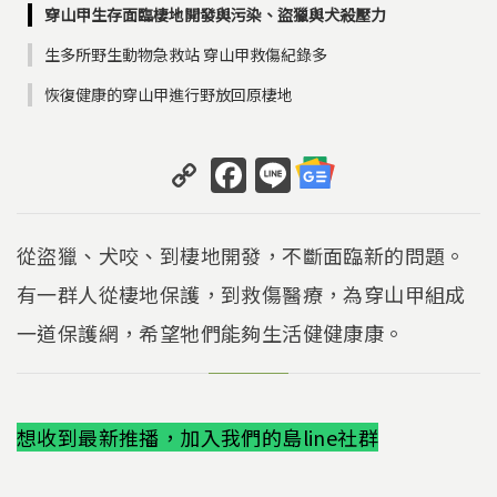
穿山甲生存面臨棲地開發與污染、盜獵與犬殺壓力
生多所野生動物急救站 穿山甲救傷紀錄多
恢復健康的穿山甲進行野放回原棲地
C
F
Li
o
a
n
p
c
e
從盜獵、犬咬、到棲地開發，不斷面臨新的問題。
y
e
有一群人從棲地保護，到救傷醫療，為穿山甲組成
Li
b
一道保護網，希望牠們能夠生活健健康康。
n
o
k
o
k
想收到最新推播，加入我們的島line社群