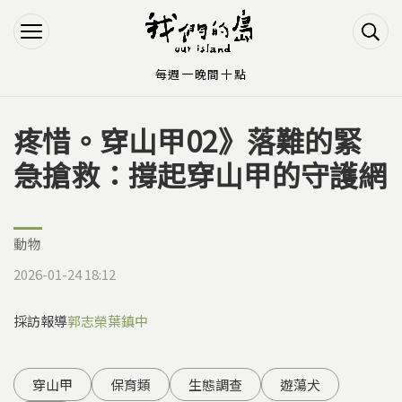
Jump to Main content
Jump to Navigation
每週一晚間十點
疼惜。穿山甲02》落難的緊
您在這裡
急搶救：撐起穿山甲的守護網
動物
2026-01-24 18:12
採訪報導
郭志榮
葉鎮中
穿山甲
保育類
生態調查
遊蕩犬