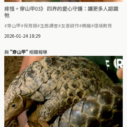
疼惜。穿山甲03》 四界的愛心守護：讓更多人認識
牠
穿山甲
保育類
生態調查
友善耕作
螞蟻
環境教育
2026-01-24 18:29
與
"穿山甲"
相關報導