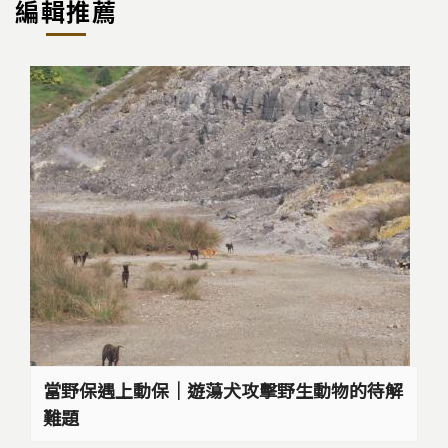
編輯推薦
當野保遇上動保｜遊蕩犬攻擊野生動物的待解
難題