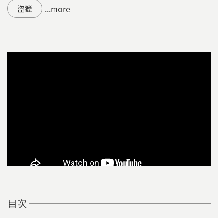
...more
盜獵
目次