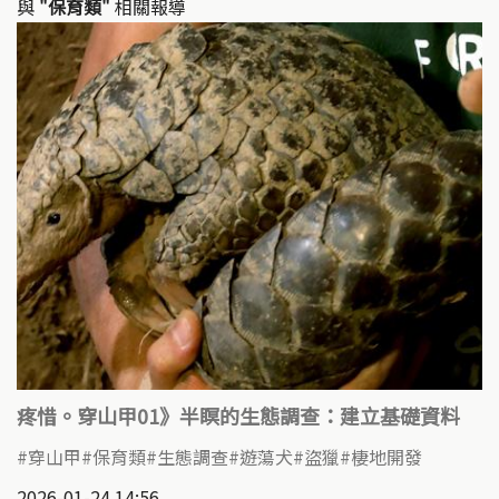
與
"保育類"
相關報導
疼惜。穿山甲01》半瞑的生態調查：建立基礎資料
穿山甲
保育類
生態調查
遊蕩犬
盜獵
棲地開發
2026-01-24 14:56