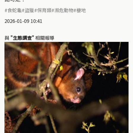
食蛇龜
盜獵
保育類
瀕危動物
棲地
2026-01-09 10:41
與
"生態調查"
相關報導