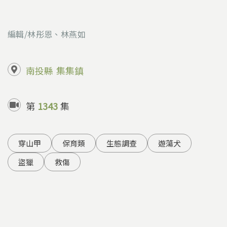
編輯/林彤恩、林燕如
南投縣
集集鎮
第
1343
集
穿山甲
保育類
生態調查
遊蕩犬
盜獵
救傷