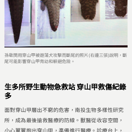
孫敬閔用穿山甲被遊蕩犬攻擊而斷尾的照片(右邊三張)說明，斷
尾可能影響穿山甲育幼和躲避危險。
生多所野生動物急救站 穿山甲救傷紀錄
多
面對穿山甲層出不窮的危害，南投生物多樣性研究
所，成為最後搶救醫療的防線。獸醫從收容空間，
小心翼翼抱出穿山甲，準備進行醫療。診療台上，