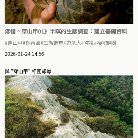
疼惜。穿山甲01》半瞑的生態調查：建立基礎資料
穿山甲
保育類
生態調查
遊蕩犬
盜獵
棲地開發
2026-01-24 14:56
與
"穿山甲"
相關報導