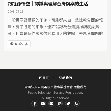
跟蹤孫悟空｜認識與理解台灣獼猴的生活
2009-05-18
一般民眾對獼猴的印象，可能都來自一些比較負面的報
導，有了既定的印象，也許就認為台灣獼猴調皮愛搗
蛋，但這是我們常常很容易用人的觀點，去思考問題的
地方，人猴衝突是獼猴的行為偏差造成的嗎？如果不是
閱讀更多
人去餵食，野生動物的行為又怎會偏差？我們對台灣獼
猴認識又有多少？都是值得去想想的課題。
回首頁
認識我們
財團法人公共電視文化事業基金會 版權所有
Public Television Service Foundation,
All Right Reserved