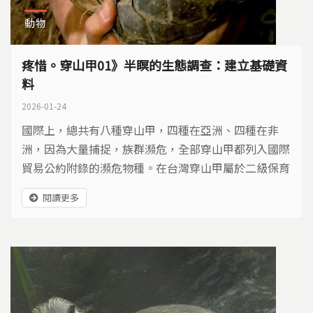
動物
疼惜。穿山甲01》半瞑的生態調查：建立基礎資
料
2026-01-24
國際上，總共有八種穿山甲，四種在亞洲、四種在非
洲，因為大量捕捉，族群瀕危，全部穿山甲都列入國際
貿易公約附錄的瀕危物種。在台灣穿山甲屬於二級保育
類野生動物，從過去的神秘不認識，到現今解開生態面
閱讀更多
紗，一群人的長期努力，讓穿山甲成為社區的保育動
物，人人都開始疼惜牠。