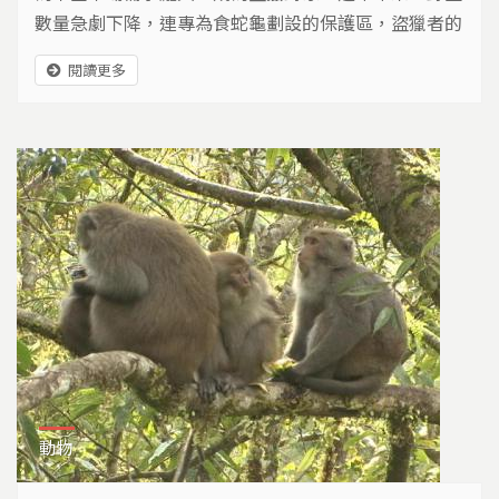
數量急劇下降，連專為食蛇龜劃設的保護區，盜獵者的
腳步都已經踏向森林深處…
閱讀更多
動物