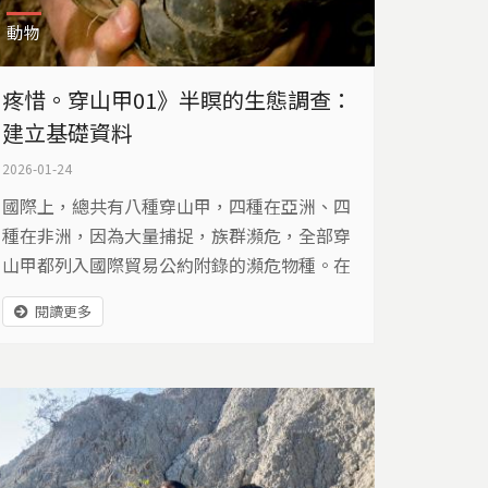
動物
疼惜。穿山甲01》半瞑的生態調查：
建立基礎資料
2026-01-24
國際上，總共有八種穿山甲，四種在亞洲、四
種在非洲，因為大量捕捉，族群瀕危，全部穿
山甲都列入國際貿易公約附錄的瀕危物種。在
台灣穿山甲屬於二級保育類野生動物，從過去
閱讀更多
的神秘不認識，到現今解開生態面紗，一群人
的長期努力，讓穿山甲成為社區的保育動物，
人人都開始疼惜牠。