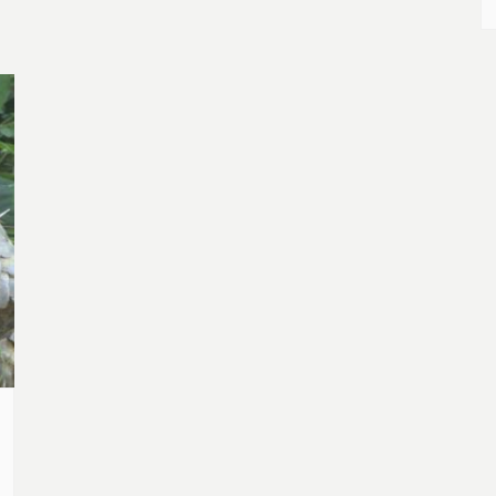
紀錄，農業部在今年5月舉辦「特定生態熱區
試辦特定台灣原生種野生動物因犬隻侵擾改善
計畫」，但試辦計畫內容都未對外界公開，希
望試辦計畫資訊公開。 台灣石虎保育協會秘書
長陳美汀，...