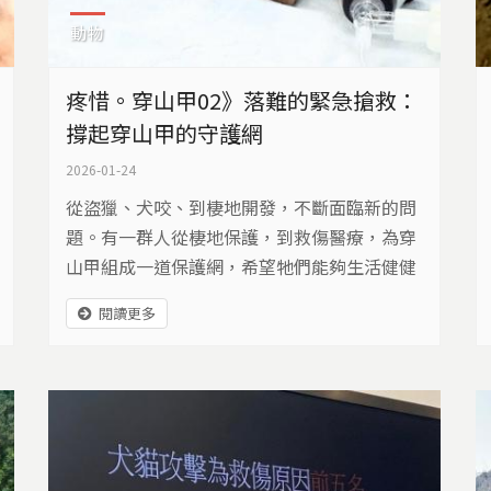
動物
疼惜。穿山甲02》落難的緊急搶救：
撐起穿山甲的守護網
2026-01-24
從盜獵、犬咬、到棲地開發，不斷面臨新的問
題。有一群人從棲地保護，到救傷醫療，為穿
山甲組成一道保護網，希望牠們能夠生活健健
康康。
閱讀更多