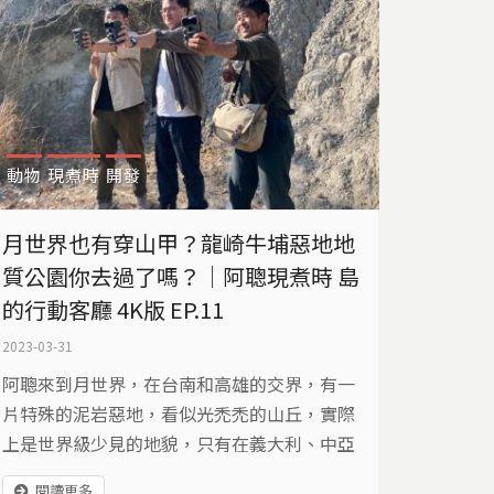
動物
現煮時
開發
月世界也有穿山甲？龍崎牛埔惡地地
質公園你去過了嗎？｜阿聰現煮時 島
的行動客廳 4K版 EP.11
2023-03-31
阿聰來到月世界，在台南和高雄的交界，有一
片特殊的泥岩惡地，看似光禿禿的山丘，實際
上是世界級少見的地貌，只有在義大利、中亞
和臺灣能夠見到。 除了地景的特殊性，這裡實
閱讀更多