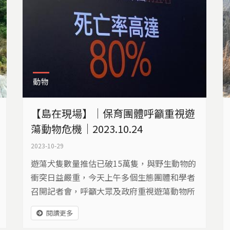
動物
【島在現場】｜保育團體呼籲重視遊
蕩動物危機｜2023.10.24
2023-10-29
遊蕩犬隻數量推估已破15萬隻，與野生動物的
衝突日益嚴重，今天上午多個生態團體和學者
召開記者會，呼籲大眾及政府重視遊蕩動物所
帶來的社會安全以及生態危機。保育團體表示
閱讀更多
穿山甲、石虎、山羌、草鴞都有過遭受攻擊的