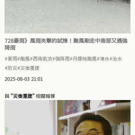
728豪雨》風雨夾擊的試煉！颱風剛走中南部又遇強
降雨
豪雨
颱風
西南氣流
強降雨
丹娜絲颱風
淹水
治水
防災
災後重建
2025-08-03 21:01
與
"災後重建"
相關報導