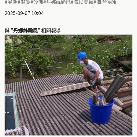
暴潮
潟湖
沙洲
丹娜絲颱風
氣候變遷
海岸侵蝕
2025-09-07 10:04
與
"丹娜絲颱風"
相關報導