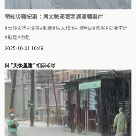
預知災難紀事：馬太鞍溪堰塞湖潰壩事件
土砂災害
潰壩
颱風
馬太鞍溪
堰塞湖
淤泥
災後重建
避難
撤離
2025-10-01 16:48
與
"災後重建"
相關報導