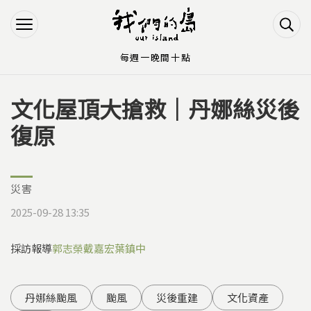
Jump to Main content
Jump to Navigation
每週一晚間十點
文化屋頂大搶救｜丹娜絲災後
您在這裡
復原
災害
2025-09-28 13:35
採訪報導
郭志榮
戴嘉宏
葉鎮中
丹娜絲颱風
颱風
災後重建
文化資產