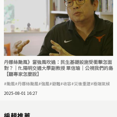
丹娜絲颱風》當強風吹過：民生基礎設施受衝擊怎面
對？｜ft.陽明交通大學副教授 單信瑜｜公視我們的島
【聽專家怎麼說】
颱風
丹娜絲颱風
強風
避難
收容
災後重建
極端氣候
2025-08-01 16:27
編輯推薦