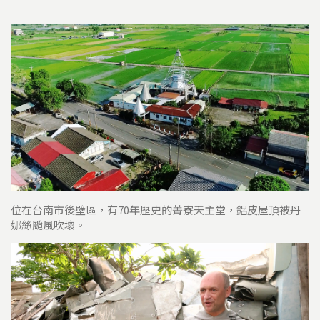
位在台南市後壁區，有70年歷史的菁寮天主堂，鋁皮屋頂被丹
娜絲颱風吹壞。