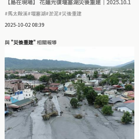
【島在現場】 花蓮光復堰塞湖災後重建｜2025.10.1
馬太鞍溪
堰塞湖
淤泥
災後重建
2025-10-02 08:39
與
"災後重建"
相關報導