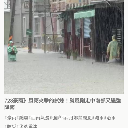
728豪雨》風雨夾擊的試煉！颱風剛走中南部又遇強
降雨
豪雨
颱風
西南氣流
強降雨
丹娜絲颱風
淹水
治水
防災
災後重建