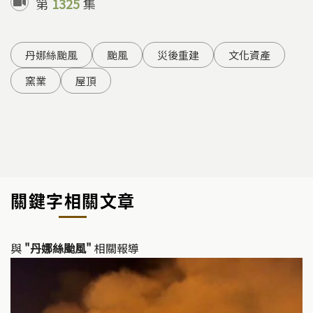
第
1325
集
丹娜絲颱風
颱風
災後重建
文化資產
窯業
屋頂
關鍵字相關文章
與
"丹娜絲颱風"
相關報導