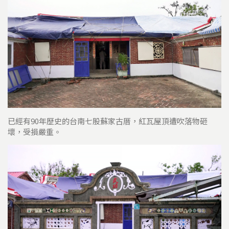
已經有90年歷史的台南七股蘇家古厝，紅瓦屋頂遭吹落物砸
壞，受損嚴重。