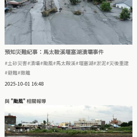
預知災難紀事：馬太鞍溪堰塞湖潰壩事件
土砂災害
潰壩
颱風
馬太鞍溪
堰塞湖
淤泥
災後重建
避難
撤離
2025-10-01 16:48
與
"颱風"
相關報導