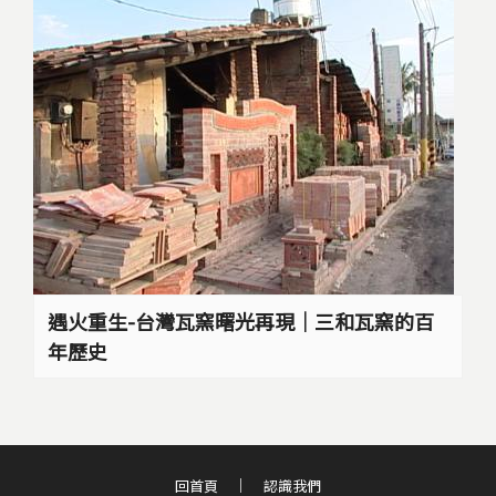
遇火重生-台灣瓦窯曙光再現｜三和瓦窯的百
年歷史
回首頁
認識我們