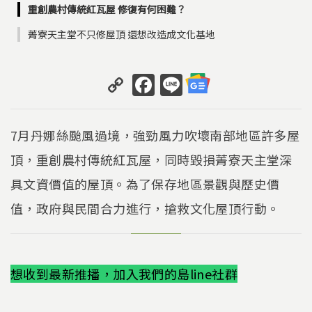
重創農村傳統紅瓦屋 修復有何困難？
菁寮天主堂不只修屋頂 還想改造成文化基地
C
F
Li
o
a
n
p
c
e
7月丹娜絲颱風過境，強勁風力吹壞南部地區許多屋
y
e
頂，重創農村傳統紅瓦屋，同時毀損菁寮天主堂深
Li
b
具文資價值的屋頂。為了保存地區景觀與歷史價
n
o
k
o
值，政府與民間合力進行，搶救文化屋頂行動。
k
想收到最新推播，加入我們的島line社群