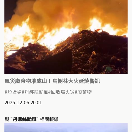
風災廢棄物堆成山！烏樹林大火延燒警訊
垃圾場
丹娜絲颱風
回收場火災
廢棄物
2025-12-06 20:01
與
"丹娜絲颱風"
相關報導