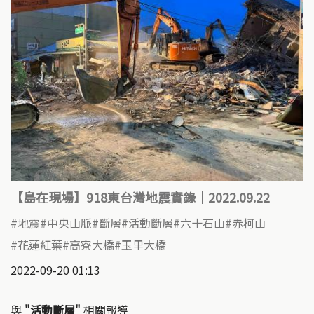
【島在現場】918東台灣地震實錄｜2022.09.22
地震
中央山脈
斷層
活動斷層
六十石山
赤柯山
花蓮紅葉
高寮大橋
玉里大橋
2022-09-20 01:13
與
"活動斷層"
相關報導