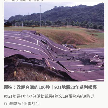
躍進：改變台灣的100秒｜921地震20年系列報導
921地震
車籠埔
活動斷層
陳文山
預警系統
防災
山腳斷層
耐震評估