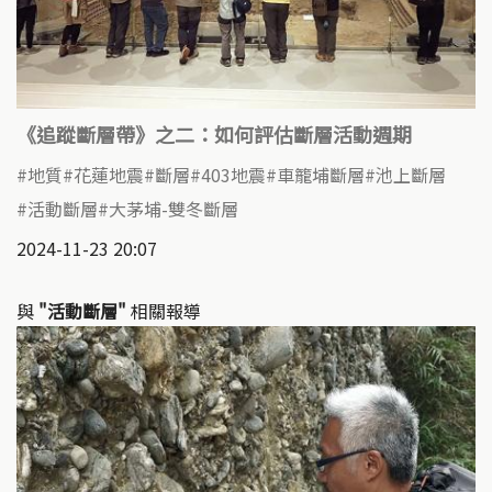
《追蹤斷層帶》之二：如何評估斷層活動週期
地質
花蓮地震
斷層
403地震
車籠埔斷層
池上斷層
活動斷層
大茅埔-雙冬斷層
2024-11-23 20:07
與
"活動斷層"
相關報導