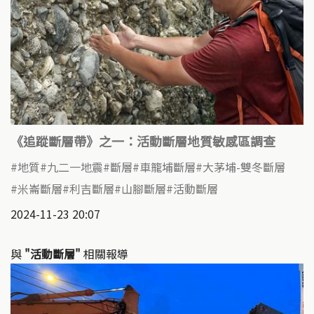
《追蹤斷層帶》之一：活動斷層地質敏感區調查
地質
九二一地震
斷層
車籠埔斷層
大茅埔-雙冬斷層
米崙斷層
利吉斷層
山腳斷層
活動斷層
2024-11-23 20:07
與
"活動斷層"
相關報導