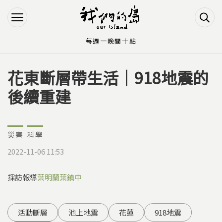
Jump to Main content
Jump to Navigation
每週一晚間十點
花東斷層帶生活｜918地震的
您在這裡
後續重建
災害
科學
2022-11-06 11:53
採訪報導
葉明蘭
葉鎮中
活動斷層
池上地震
花蓮
918地震