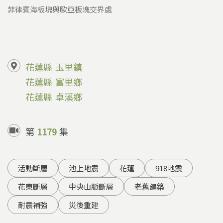
菲律賓海板塊與歐亞板塊交界處
花蓮縣
玉里鎮
花蓮縣
富里鄉
花蓮縣
卓溪鄉
第
1179
集
活動斷層
池上地震
花蓮
918地震
花東斷層
中央山脈斷層
老舊建築
耐震補強
災後重建