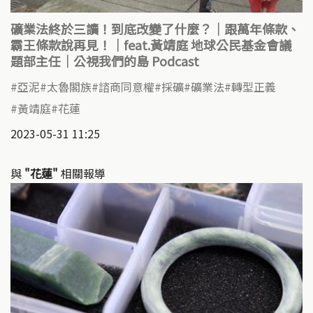
礦業法終於三讀！到底改變了什麼？｜跟萬年條款、
霸王條款說再見！｜feat.黃靖庭 地球公民基金會議
題部主任｜公視我們的島 Podcast
亞泥
太魯閣族
諮商同意權
採礦
礦業法
轉型正義
黃靖庭
花蓮
2023-05-31 11:25
與
"花蓮"
相關報導