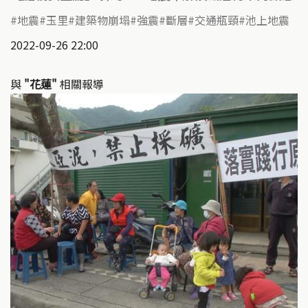
地震
玉里
建築物崩塌
強震
斷層
交通瓶頸
池上地震
2022-09-26 22:00
與
"花蓮"
相關報導