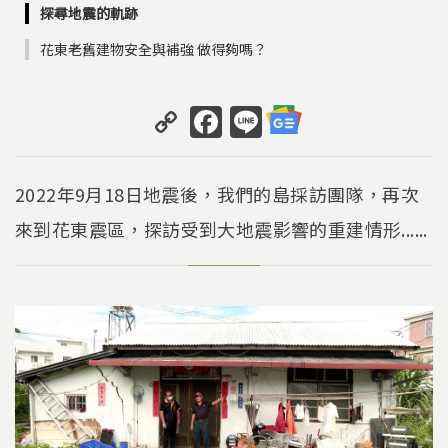
探尋地震的軌跡
花東老舊建物安全與補強 做得夠嗎？
C
F
Li
o
a
n
p
c
e
2022年9月18日地震後，我們的島採訪團隊，再次
y
e
來到花東震區，探訪受到大地震影響的重建情形......
Li
b
n
o
k
o
k