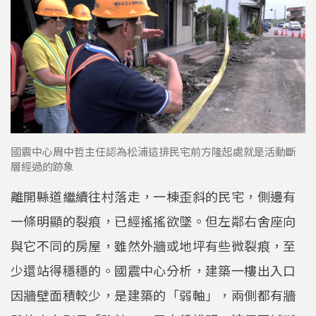
國震中心周中哲主任認為松浦這排民宅前方隆起處就是活動斷
層經過的跡象
離開縣道繼續往村落走，一棟歪斜的民宅，側邊有
一條明顯的裂痕，已經搖搖欲墜。但左鄰右舍座向
與它不同的房屋，雖然外牆或地坪有些微裂痕，至
少還站得穩穩的。國震中心分析，建築一樓出入口
因牆壁面積較少，是建築的「弱軸」，兩側都有牆