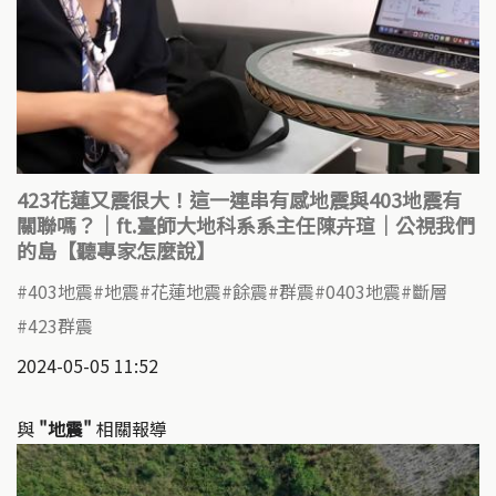
423花蓮又震很大！這一連串有感地震與403地震有
關聯嗎？｜ft.臺師大地科系系主任陳卉瑄｜公視我們
的島【聽專家怎麼說】
403地震
地震
花蓮地震
餘震
群震
0403地震
斷層
423群震
2024-05-05 11:52
與
"地震"
相關報導