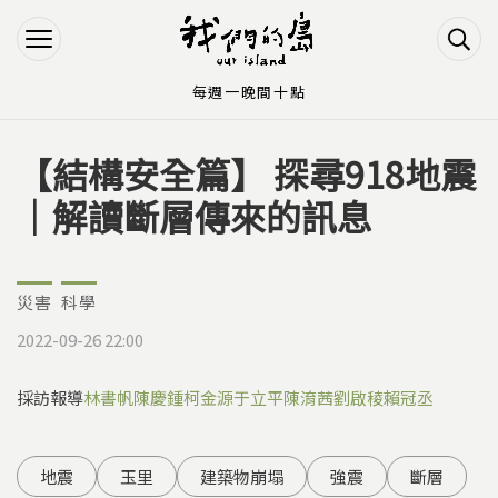
Jump to Main content
Jump to Navigation
每週一晚間十點
【結構安全篇】 探尋918地震
您在這裡
｜解讀斷層傳來的訊息
災害
科學
2022-09-26 22:00
採訪報導
林書帆
陳慶鍾
柯金源
于立平
陳淯茜
劉啟稜
賴冠丞
地震
玉里
建築物崩塌
強震
斷層