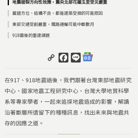
地震破裂方向性效應，震央北部花蓮玉里受災嚴重
蓋錯方位、結構不良，都是建築受損的可能原因
東部交通受創嚴重，鐵路運輸可能中斷數月
918震後的重建課題
C
F
Li
o
a
n
p
c
e
在917、918地震過後，我們跟著台灣東部地震研究
y
e
中心、國家地震工程研究中心、台灣大學地質科學
Li
b
系等專家學者，一起來追探地震造成的影響，解讀
n
o
k
o
沿著斷層所遺留下的種種訊息，找出未來與地震共
k
存的因應之道。