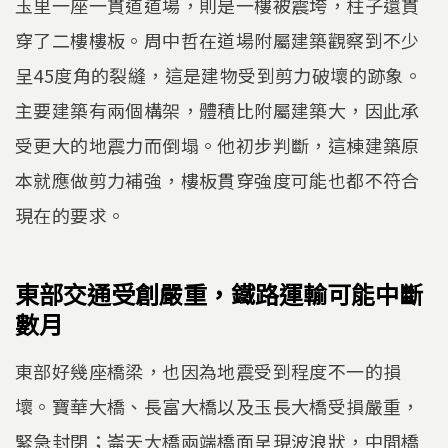
玉里一座一貫道道場，則是一樓被震垮，柱子還貫
穿了二樓樓板。周中哲在道場附屬建築觀察到不少
呈45度角的裂縫，這是建物受到剪力破壞的跡象。
主要建築有兩個構架，體積比附屬建築大，因此承
受更大的地震力而倒塌。他初步判斷，這棟建築原
本就應做剪力補強，樓板貫穿強度可能也都不符合
現在的要求。
東部交通受創嚴重，鐵路運輸可能中斷
數月
東部好幾座橋梁，也因為地震受到程度不一的損
壞。寶華大橋、長富大橋以及玉長大橋受損嚴重，
緊急封閉；崙天大橋兩端橋面呈現波浪狀，中間橋