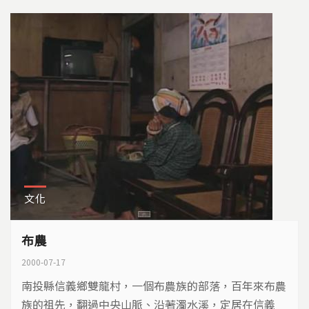
文化
布農
2000-07-17
南投縣信義鄉雙龍村，一個布農族的部落，百年來布農
族的祖先，翻過中央山脈、沿著濁水溪，定居在信義