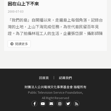
困在山上下不來
2000-07-03
「我們的島」自開播以來，走遍島上每個角落，記錄台
灣的土地，上山下海完成任務，為世代島民留百年見
證。為了拍攝林班工人的生活，企畫張岱屏、攝影師陳
添寶和攝影助理陳志昌，在2000年6月8日冒險進入台
閱讀更多
灣的綠色心­臟－中央山脈的丹大林區。但是611地震讓
他們在海拔2400公尺的山區，被大自然圍困。 丹大工
作站員工許資東告訴心急的工作人員，下山之路沒有路
基，要爬過山的稜線，很危險。林區七分所工寮的原住
民說...
回首頁
認識我們
財團法人公共電視文化事業基金會 版權所有
Public Television Service Foundation,
All Right Reserved