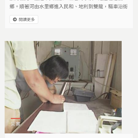
鄉。順著河由水里鄉進入民和、地利到雙龍，驅車沿街
雙龍村，可以感受到雙龍村仍試圖保存著布農族的傳統
閱讀更多
文化。
災害