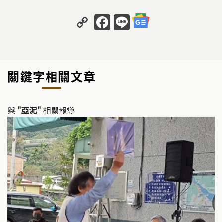
C
F
Li
o
a
n
p
c
e
y
e
關鍵字相關文章
Li
b
n
o
k
o
與
"亞泥"
相關報導
k