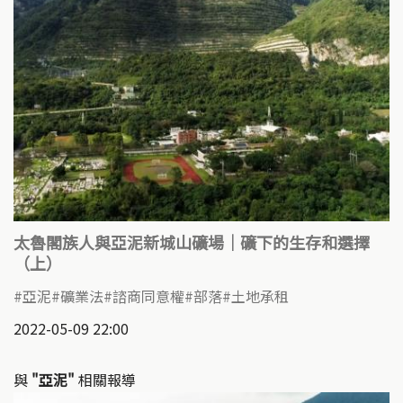
太魯閣族人與亞泥新城山礦場｜礦下的生存和選擇
（上）
亞泥
礦業法
諮商同意權
部落
土地承租
2022-05-09 22:00
與
"亞泥"
相關報導