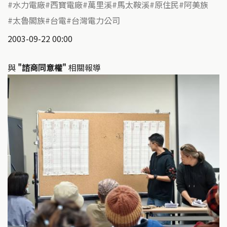
水力電廠
西寶電廠
萬里溪
馬太鞍溪
原住民
阿美族
太魯閣族
台電
台灣電力公司
2003-09-22 00:00
與
"諮商同意權"
相關報導