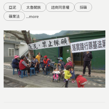
亞泥
太魯閣族
諮商同意權
採礦
...more
礦業法