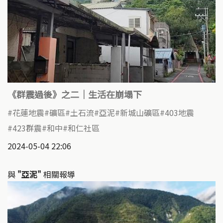
《群震過後》之二｜生活在崩塌下
花蓮地震
礦區
土石流
亞泥
新城山礦區
403地震
423群震
和中
和仁社區
2024-05-04 22:06
與
"亞泥"
相關報導