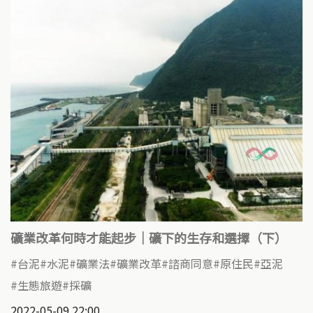
礦業改革何時才能起步｜礦下的生存和選擇（下）
台泥
水泥
礦業法
礦業改革
諮商同意
原住民
亞泥
生態旅遊
採礦
2022-05-09 22:00