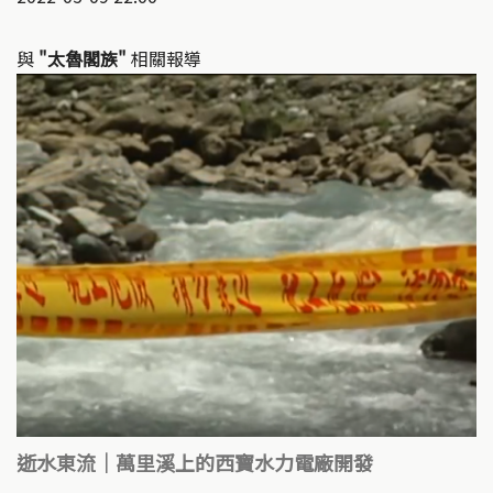
與
"太魯閣族"
相關報導
逝水東流｜萬里溪上的西寶水力電廠開發