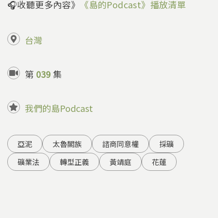
🎧收聽更多內容》
《島的Podcast》播放清單
台灣
第
039
集
我們的島Podcast
亞泥
太魯閣族
諮商同意權
採礦
礦業法
轉型正義
黃靖庭
花蓮