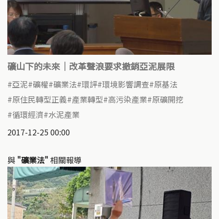
礦山下的未來｜改革聲浪要求撤銷亞泥展限
亞泥
礦權
礦業法
環評
環境影響調查
原基法
原住民轉型正義
產業轉型
高污染產業
原礦開挖
循環經濟
水泥產業
2017-12-25 00:00
與
"礦業法"
相關報導