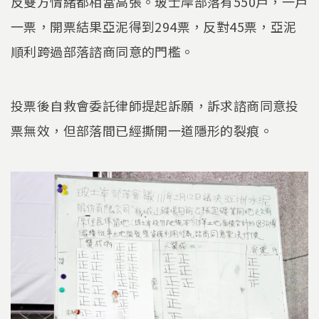
反雙方情緒都相當高張。玻士岸部落有550戶，一戶
一票，開票結果亞泥得到294票，反對45票，亞泥
順利跨過部落諮商同意的門檻。
投票後自救會委託律師提起訴願，訴求諮商同意投
票無效，但部落間已經撕開一道隱形的裂痕。