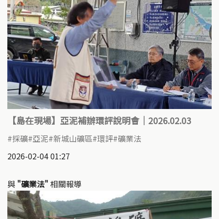
【島在現場】亞泥補辦環評說明會｜2026.02.03 ​
採礦
亞泥
新城山礦區
環評
礦業法
2026-02-04 01:27
與
"礦業法"
相關報導