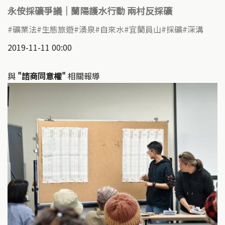
永侒採礦爭議｜蘭陽護水行動 兩村反採礦
礦業法
生態旅遊
湧泉
自來水
宜蘭員山
採礦
深溝
2019-11-11 00:00
與
"諮商同意權"
相關報導