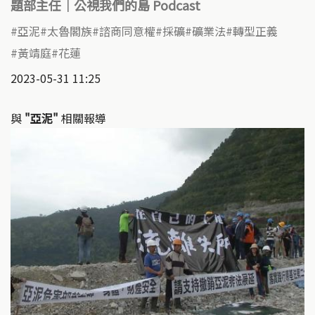
題部主任｜公視我們的島 Podcast
亞泥
太魯閣族
諮商同意權
採礦
礦業法
轉型正義
黃靖庭
花蓮
2023-05-31 11:25
與
"亞泥"
相關報導