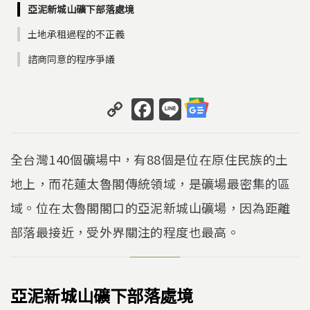
亞泥新城山礦下部落處境
土地承租過程的不正義
諮商同意的程序爭議
C
F
Li
o
a
n
p
c
e
全台灣140個礦場中，有88個是位在原住民族的土
y
e
地上，而花蓮太魯閣傳統領域，是礦場最密集的區
Li
b
域。位在太魯閣閣口的亞泥新城山礦場，因為距離
n
o
k
o
部落最接近，受外界關注的程度也最高。
k
亞泥新城山礦下部落處境