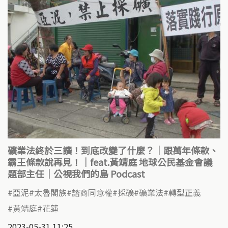
礦業法終於三讀！到底改變了什麼？｜跟萬年條款、
霸王條款說再見！｜feat.黃靖庭 地球公民基金會議
題部主任｜公視我們的島 Podcast
亞泥
太魯閣族
諮商同意權
採礦
礦業法
轉型正義
黃靖庭
花蓮
2023-05-31 11:25