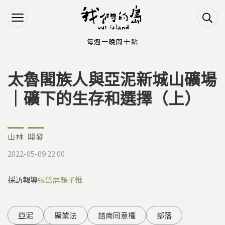
Jump to Main content
Jump to Navigation
每週一晚間十點
太魯閣族人與亞泥新城山礦場
您在這裡
｜礦下的生存和選擇（上）
山林
開發
2022-05-09 22:00
採訪報導
張岱屏
顏子惟
亞泥
礦業法
諮商同意權
部落