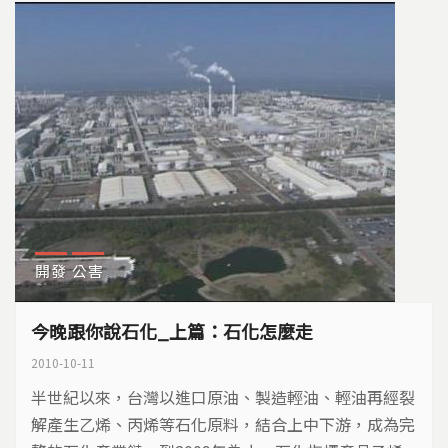
土地的傷、人民的痛，撐起台灣經濟奇蹟。然而經過一
甲子，在氣候變遷、人心思變的21世紀，人類開始反思
工業汙染的代價時，台灣還要持續往石化王國挺進。向
前、向後，迷霧中的石化之路，究竟該怎麼走。
開發
公害
今晚跟你說石化_上篇：石化怎麼走
2010-10-11
半世紀以來，台灣以進口原油、製造輕油、輕油再經裂
解產生乙烯、丙烯等石化原料，結合上中下游，成為完