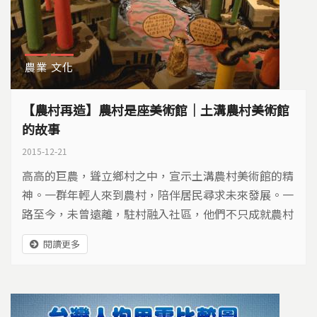
農業
文化
【農村再造】農村是座美術館｜土溝農村美術館
的故事
2015-12-21
高高的巨農，聳立鄉村之中，宣示土溝農村美術館的精
神。一群年輕人來到農村，陪伴居民尋求未來發展。一
路至今，未曾遠離，駐村融入社區，他們不只成就農村
的美麗風景，也溫暖人生的美好希望…
閱讀更多