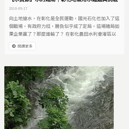
2010-09-27
向土地搶水，在彰化是全民運動，國光石化也加入了這
個戰場，有政府力挺，勝負似乎成了定局，這場賭局如
果企業贏了？那麼誰輸了？ 在彰化農田水利會灌區以
外的農地，抽地下水灌溉是農民唯一的生存之路，但芳
閱讀更多
苑沿海的地下水已經鹽化，PH值達到8，呈弱鹼性，鹽
化的地下水在土壤表層留下薄薄一層鹽的結晶，導致農
作物常常死亡，有的農民已經放棄耕作，但還是有人不
放棄，抱著希望繼續耕作。 在芳苑，過去地下水鹽化
的區域，...