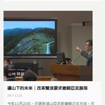
如山。周遭反對工業區的居民，遲遲沒能等到這座高污
染石化廠，落日的那一天。
山林
開發
礦山下的未來｜改革聲浪要求撤銷亞泥展限
2017-12-25
今年11月23日，花蓮新城山亞泥新礦權正式生效，可