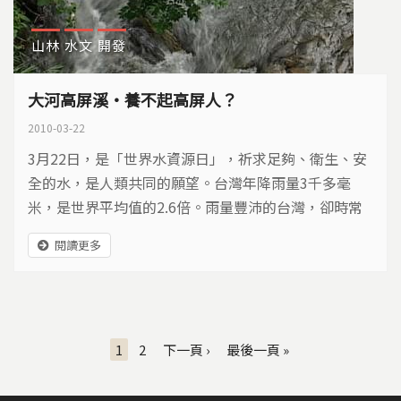
山林
水文
開發
大河高屏溪‧養不起高屏人？
2010-03-22
3月22日，是「世界水資源日」，祈求足夠、衛生、安
全的水，是人類共同的願望。台灣年降雨量3千多毫
米，是世界平均值的2.6倍。雨量豐沛的台灣，卻時常
面臨缺水危機。為什麼水會不夠用？是環境破壞留不住
閱讀更多
水？還是我們過度浪費入不敷出？想要擁有足夠、衛
生、安全的水，必須回頭檢討我們與水相處的態度…
頁面
1
2
下一頁 ›
最後一頁 »