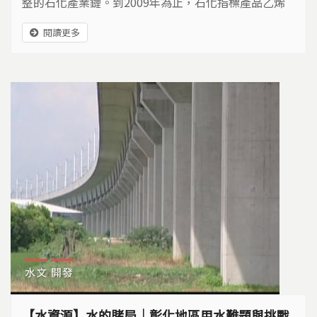
整的石化產業鏈。到2009年為止，石化指標產品乙烯
的產能，已從5.5萬噸，成長到目前的404萬噸。如今政
閱讀更多
府又要繼續擴張石化業，當超過五成的石化產品外銷，
追求乙烯自給率是否還有意義？經濟部期待擴增上游產
能，來帶動台商回流又是否可行？
水文
開發
【水資源】水的賭局｜彰化地區用水難題與挑戰