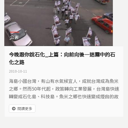
公害
今晚跟你說石化_上篇：向前向後—迷霧中的石
化之路
2010-10-11
海島小國台灣，有山有水氣候宜人，成就台灣成為魚米
之鄉。然而50年代起，政策轉向工業發展，台灣島快速
轉變成石化島、科技島。魚米之鄉也快速變成煙囪的故
鄉。民國35年，國民政府接收日據時代、高雄左營半屏
閱讀更多
山麓的海軍燃料廠，更名「高雄煉油廠」，之後石化工
業歷經4年經建計畫、10大建設、14大建設，見證台灣
煙囪工業發展史。在一切為經濟的年代，石化工業踩著