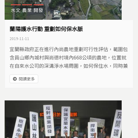
水文
農業
開發
蘭陽護水行動 重劃如何保水脈
2019-11-11
宜蘭縣政府正在進行內尚農地重劃可行性評估，範圍包
含員山鄉內城村與尚德村境內668公頃的農地，位置就
在自來水公司的深溝淨水場周圍，如何保住水，同時兼
顧地主權益，能不能兩全其美？
閱讀更多