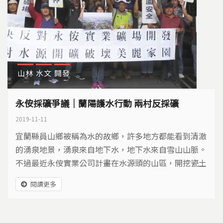
山林
水文
開發
永侒採礦爭議｜蘭陽護水行動 兩村反採礦
2019-11-11
宜蘭縣員山鄉被稱為水的故鄉，許多地方都能看到清澈
的湧泉地景，湧泉來自地下水，地下水來自雪山山脈。
不過最近永侒實業公司計畫在水源頭的山區，開挖瓷土
礦，礦區加上聯外道路，總面積高達33.5公頃，位在中
閱讀更多
華村與內城村境內。