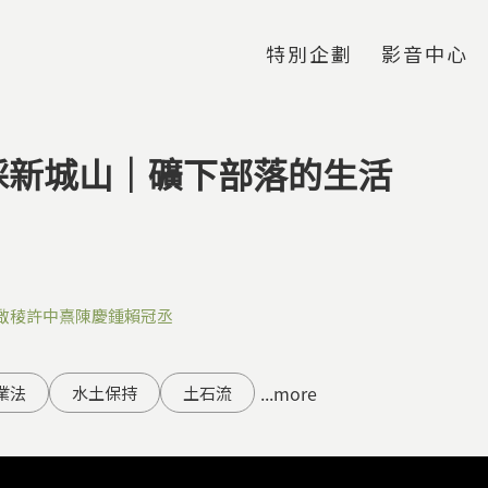
Jump to Main content
Jump to Navigation
特別企劃
影音中心
採新城山｜礦下部落的生活
啟稜
許中熹
陳慶鍾
賴冠丞
...more
業法
水土保持
土石流