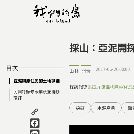
採山：亞泥開
您在這裡
目次
2017-06-26 00:00
山林
開發
亞泥與原住民的土地爭議
採訪報導
張岱屏
陳佳利
陳添寶
劉
民團呼籲修礦業法並補辦
環評
Copy
採礦
水泥產業
礦
Link
Facebook
Line