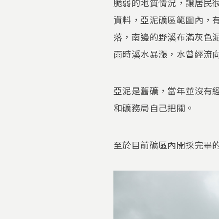
脆弱的地質情況，讓居民很
資料，亞泥礦區範圍內，
落，南邊的野溪布滿灰色
雨時溪水暴漲，水曾經流
亞泥是舊礦，當年並沒有
和礦務局自己把關。
至於目前礦區內開採完畢