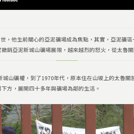
然辭世，他生前關心的亞泥礦場成為焦點，其實，亞泥礦
望撤銷亞泥新城山礦場展限，越來越烈的怒火，從太魯閣
閣新城山礦權，到了1970年代，原本住在山坡上的太魯
場下方，展開四十多年與礦場為鄰的生活。