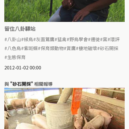
留住八卦驛站
八卦山
候鳥
灰面鵟鷹
猛禽
野鳥學會
遷徙
窯
環評
八色鳥
紫斑蝶
保育類動物
賞鷹
棲地破壞
砂石開採
生態保育
2012-01-02 00:00
與
"砂石開採"
相關報導