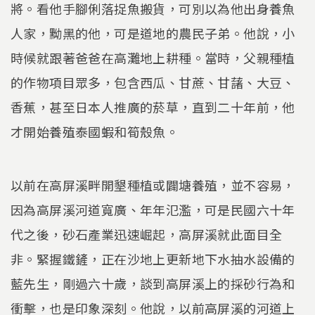
將。看他手腳俐落捉魚搬貨，可別以為他出身養魚
人家，黝黑的他，可是道地的農民子弟。他說，小
時候就跟著爸爸在高灘地上耕種。當時，父親種植
的作物項目眾多，包含西瓜、甘蔗、甘藷、大豆、
香蕉，甚至日本人推廣的菸草，直到二十年前，他
才開始養殖泰國蝦和筍殼魚。
以前在高屏溪畔開墾種植或闢塘養殖，並不容易，
因為高屏溪河道寬廣、年年氾濫，可是民國六十年
代之後，砂石產業迅速崛起，高屏溪就此面目全
非。緊握鐵鏟，正在沙地上更新地下水抽水設備的
藍先生，剛過六十歲，談到高屏溪上的採砂行為和
衝擊，也是印象深刻。他說，以前高屏溪的河道上