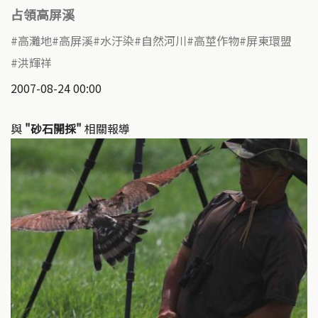
占領高屏溪
高灘地
高屏溪
水汙染
自然河川
高莖作物
屏東環盟
洪輝祥
2007-08-24 00:00
與
"砂石開採"
相關報導