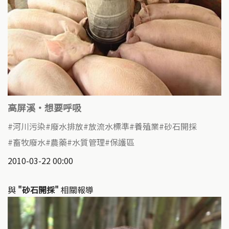
高屏溪‧想要呼吸
河川污染
廢水排放
放流水標準
養殖業
砂石開採
畜牧廢水
農藥
水質管理
保護區
2010-03-22 00:00
與
"砂石開採"
相關報導