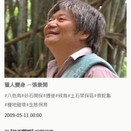
獵人變身 —張景開
八色鳥
砂石開採
遷徙
候鳥
土石禁採區
食蛇龜
棲地破壞
生態保育
2009-05-11 00:00