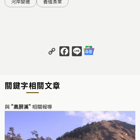
河岸變遷
養殖漁業
C
F
Li
o
a
n
p
c
e
y
e
關鍵字相關文章
Li
b
n
o
k
o
與
"高屏溪"
相關報導
k