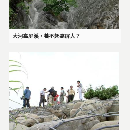
大河高屏溪‧養不起高屏人？