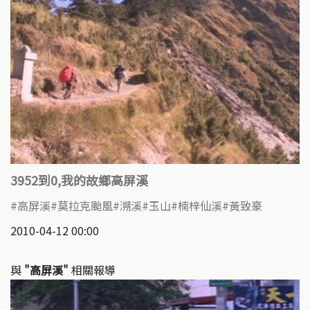
3952到0,我的故鄉高屏溪
高屏溪
莫拉克颱風
溯溪
玉山
楠梓仙溪
黃致豪
2010-04-12 00:00
與
"高屏溪"
相關報導