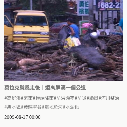
莫拉克颱風走後｜還高屏溪一個公道
高屏溪
豪雨
極端降雨
防洪頻率
防災
颱風
河川整治
集水區
黃蝶翠谷
還地於河
水泥化
2009-08-17 00:00