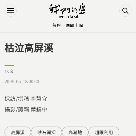
Jump to Main content
Jump to Navigation
每週一晚間十點
枯泣高屏溪
您在這裡
水文
2009-05-18 00:00
採訪/撰稿 李慧宜
攝影/剪輯 葉鎮中
高屏溪
砂石開採
高灘地
超限利用