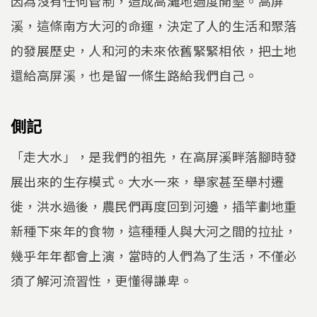
因為沒有任何管制，造成高灘地過度開墾。高屏
溪，這條南方大河的命運，決定了人的生活和聚落
的發展歷史，人和河的未來依舊緊緊相依，把土地
還給高屏溪，也是留一條生路給我們自己。
側記
「走大水」，是我們的祖先，在高屏溪畔落腳時發
展出來的生存模式。大水一來，舉家甚至舉村遷
徙，洪水過後，農民們再度回到河邊，插竿劃地重
新種下來年的食物，這種種人與大河之間的拉扯，
幾乎年年都會上演，當時的人們為了生活，不僅必
須了解河流習性，更懂得謙卑。