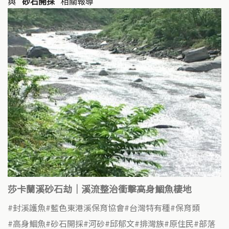
與
"砂石開採"
相關報導
莎卡蘭溪砂石劫｜溪流整治衝擊高身鯝魚棲地
封溪護魚
藍色東港溪保育協會
台灣特有種
保育類
高身鯝魚
砂石開採
河砂
邱郁文
排灣族
原住民
部落