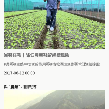
減藥任務｜降低農藥殘留超標風險
農藥
蜜蜂中毒
減量用藥
植物醫生
農藥管理
益達胺
2017-06-12 00:00
與
"農藥"
相關報導