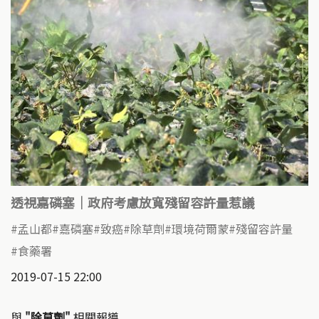
透視嘉磷塞｜政府考慮放寬殘留容許量惹議
孟山都
嘉磷塞
致癌
除草劑
環境荷爾蒙
殘留容許量
食藥署
2019-07-15 22:00
與
"除草劑"
相關報導