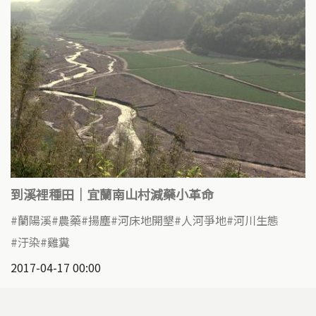
到溪裡種田｜宜蘭南山村減藥小革命
蘭陽溪
農藥
揚塵
河床地開墾
人河爭地
河川生態
汙染
雞糞
2017-04-17 00:00