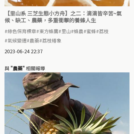
【里山系 三芝生態小方舟】之二：滴滴皆辛苦~氣
候、缺工、農藥，多重衝擊的養蜂人生
綠色保育標章
東方蜂鷹
里山
蜂農
蜜蜂
荔枝
氣候變遷
農藥
荔枝椿象
2023-06-24 22:37
與
"農藥"
相關報導