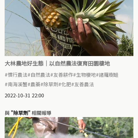
大林農地好生態｜以自然農法復育田園棲地
慣行農法
自然農法
友善耕作
生物棲地
諸羅樹蛙
南海溪蟹
農藥
除草劑
化肥
友善農法
2022-10-31 22:00
與
"除草劑"
相關報導