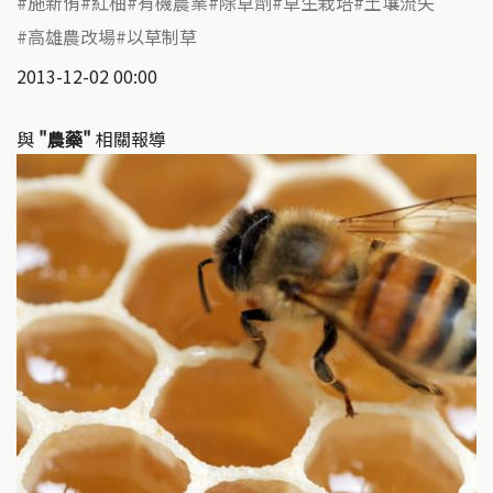
施新侑
紅柚
有機農業
除草劑
草生栽培
土壤流失
高雄農改場
以草制草
2013-12-02 00:00
與
"農藥"
相關報導