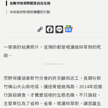
各縣市除草劑管理自治法規
中央政府和環保團體的行動
C
F
Li
o
a
n
p
c
e
一張張的枯黃照片，呈現的都是噴灑過除草劑的死
y
e
寂…
Li
b
n
o
k
o
荒野保護協會新竹分會的許天麟和志工，長期在新
k
竹橫山大山背地區，護送青蛙過馬路，2014年起進
行路殺調查，才驚覺這裡的生態危機，不只路殺，
主管單位為了省時、省事，噴灑除草劑，讓昆蟲生