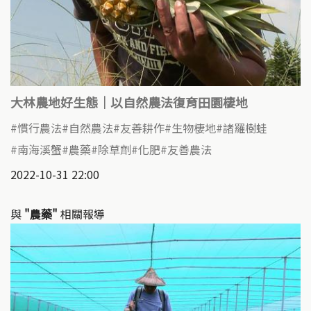
大林農地好生態｜以自然農法復育田園棲地
慣行農法
自然農法
友善耕作
生物棲地
諸羅樹蛙
南海溪蟹
農藥
除草劑
化肥
友善農法
2022-10-31 22:00
與
"農藥"
相關報導