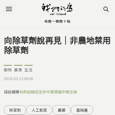
Jump to Main content
Jump to Navigation
每週一晚間十點
向除草劑說再見｜非農地禁用
您在這裡
除草劑
動物
農業
生活
2018-03-12 00:00
採訪報導
林燕如
賴冠丞
許中熹
葉鎮中
陳忠峰
除草劑
人工割草
農藥
嘉磷塞