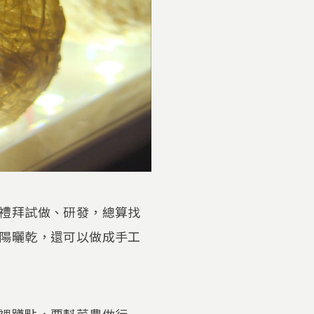
禮拜試做、研發，總算找
陽曬乾，還可以做成手工
裡蹲點，要幫菜農做行