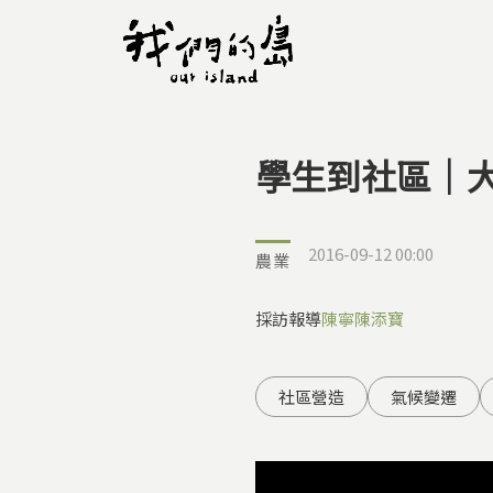
學生到社區｜
您在這裡
2016-09-12 00:00
農業
採訪報導
陳寧
陳添寶
社區營造
氣候變遷