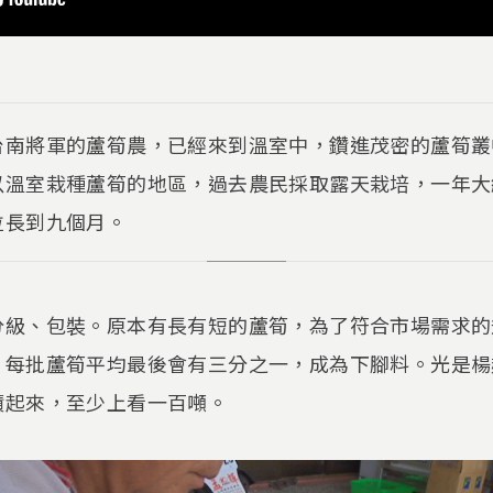
台南將軍的蘆筍農，已經來到溫室中，鑽進茂密的蘆筍叢
以溫室栽種蘆筍的地區，過去農民採取露天栽培，一年大
拉長到九個月。
分級、包裝。原本有長有短的蘆筍，為了符合市場需求的
。每批蘆筍平均最後會有三分之一，成為下腳料。光是楊
積起來，至少上看一百噸。