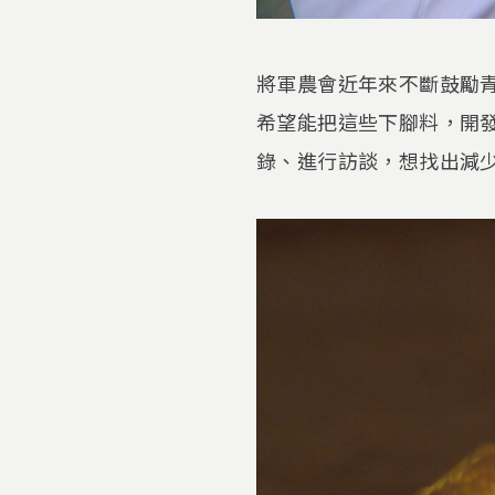
將軍農會近年來不斷鼓勵
希望能把這些下腳料，開
錄、進行訪談，想找出減