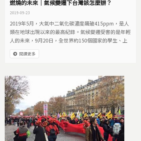
燃燒的未來｜氣候變遷下台灣該怎麼辦？
2019-09-23
2019年5月，大氣中二氧化碳濃度飆破415ppm，是人
類在地球出現以來的最高紀錄。氣候變遷受害的是年輕
人的未來，9月20日，全世界約150個國家的學生、上
班族，響應瑞典少女桑柏格的號召，發起罷工、罷課，
閱讀更多
呼籲各國政府立即採取行動。台灣的碳排放在全世界排
名第22，排放量相當可觀，面對全世界新生代發起的氣
候運動，政府、企業與民眾又該如何面對，積極減碳？