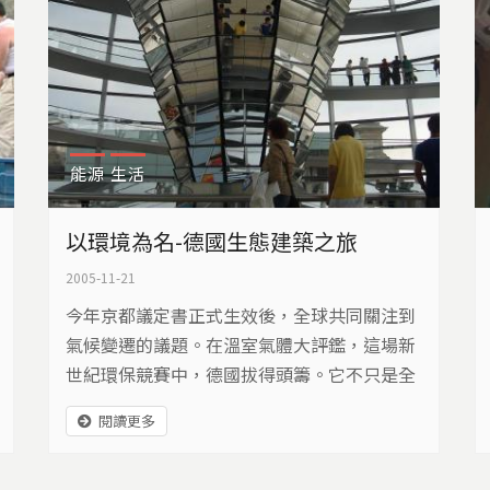
能源
生活
以環境為名-德國生態建築之旅
2005-11-21
今年京都議定書正式生效後，全球共同關注到
氣候變遷的議題。在溫室氣體大評鑑，這場新
世紀環保競賽中，德國拔得頭籌。它不只是全
球第一個達到減量目標的國家，並且已經減少
閱讀更多
19%的溫室氣體，成果遙遙領先。更預定在20
10年，排放量減少21%。要想知道德國為何有