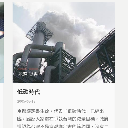
這番成就的話，看一看位在柏林的國會大廈，
應該可以得到一些答案。
能源
災害
低碳時代
2005-06-13
京都議定書生效，代表「低碳時代」已經來
臨，雖然大家還在爭執台灣的減量目標，政府
還認為台灣不是京都議定書的締約國，沒有二