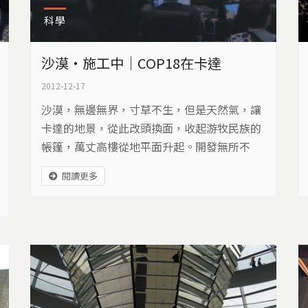
科學
沙漠‧施工中｜COP18在卡達
2012-12-17
沙漠，無邊無界，寸草不生，但是天然氣，讓
卡達的地景，從此改頭換面，收起游牧民族的
帳篷，萬丈高樓從地平面升起。開發無所不
在，建設攻占城市，卡達首都多哈，是一處大
閱讀更多
工地，是這個國家，走向現代化的重要途徑。
而聯合國氣候變化綱要公約，第十八次締約國
大會COP18，就選在這裡舉行…