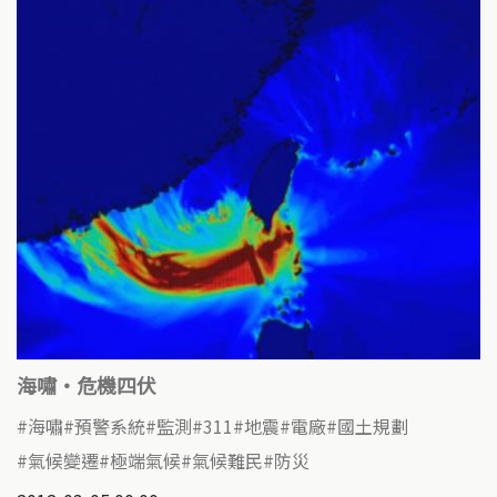
海嘯‧危機四伏
海嘯
預警系統
監測
311
地震
電廠
國土規劃
氣候變遷
極端氣候
氣候難民
防災