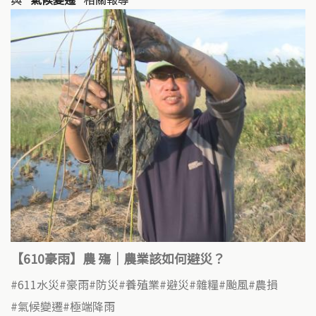
【610豪雨】農 殤｜農業該如何避災？
611水災
豪雨
防災
養殖業
避災
雜糧
颱風
農損
氣候變遷
極端降雨