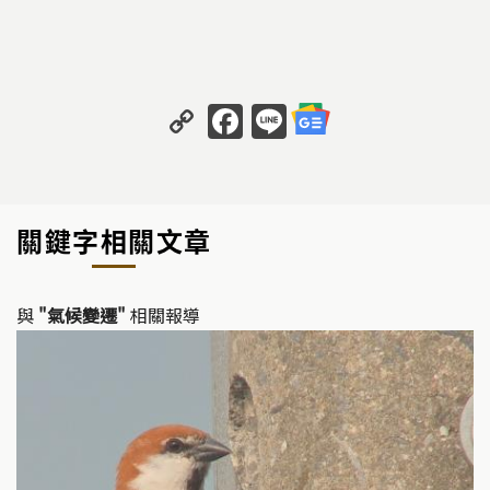
C
F
Li
o
a
n
p
c
e
y
e
關鍵字相關文章
Li
b
n
o
k
o
與
"氣候變遷"
相關報導
k