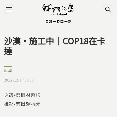
Jump to Main content
Jump to Navigation
每週一晚間十點
沙漠‧施工中｜COP18在卡
您在這裡
達
科學
2012-12-17 00:00
採訪/撰稿 林靜梅
攝影/剪輯 賴振元