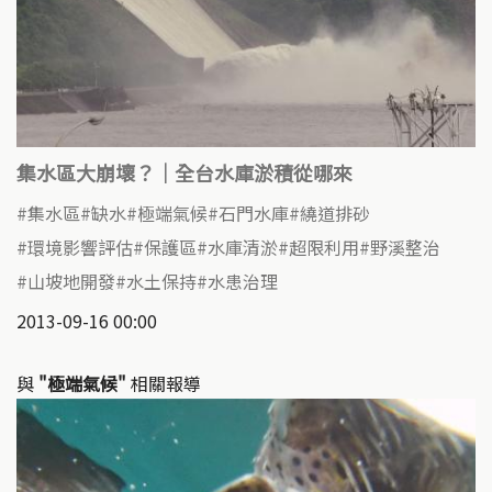
集水區大崩壞？｜全台水庫淤積從哪來
集水區
缺水
極端氣候
石門水庫
繞道排砂
環境影響評估
保護區
水庫清淤
超限利用
野溪整治
山坡地開發
水土保持
水患治理
2013-09-16 00:00
與
"極端氣候"
相關報導