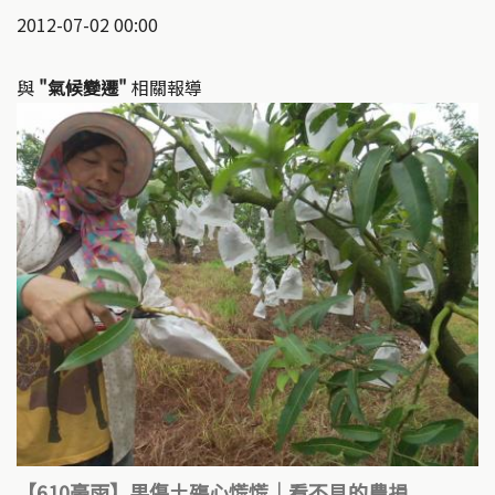
2012-07-02 00:00
與
"氣候變遷"
相關報導
【610豪雨】果傷土殤心慌慌｜看不見的農損