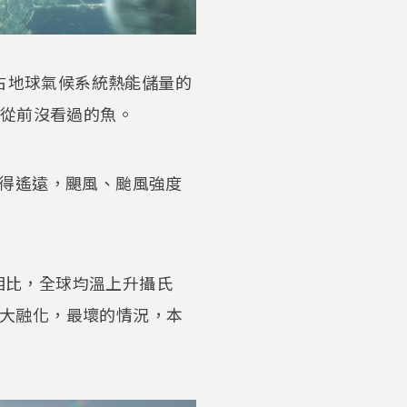
，占地球氣候系統熱能儲量的
到從前沒看過的魚。
得遙遠，颶風、颱風強度
相比，全球均溫上升攝氏
前例的大融化，最壞的情況，本