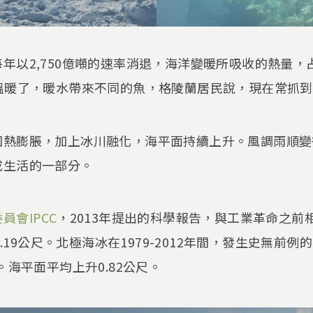
年以2,750億噸的速率消退，海洋變暖所吸收的熱量
海溫暖了，暖水帶來不同的魚，格陵蘭居民說，現在常抓
因熱膨脹，加上冰川融化，海平面持續上升。風調雨順變
成生活的一部分。
委員會
IPCC
，2013年提出的科學報告，與工業革命之前
 0.19公尺。北極海冰在1979-2012年間，發生史無
。海平面平均上升0.82公尺。