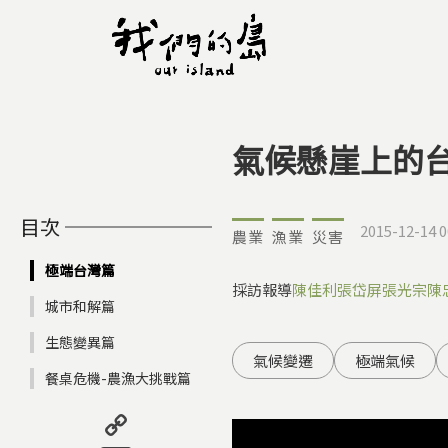
氣候懸崖上的
您在這裡
目次
2015-12-14 0
農業
漁業
災害
極端台灣篇
採訪報導
陳佳利
張岱屏
張光宗
陳
城市和解篇
生態變異篇
氣候變遷
極端氣候
餐桌危機-農漁大挑戰篇
Copy