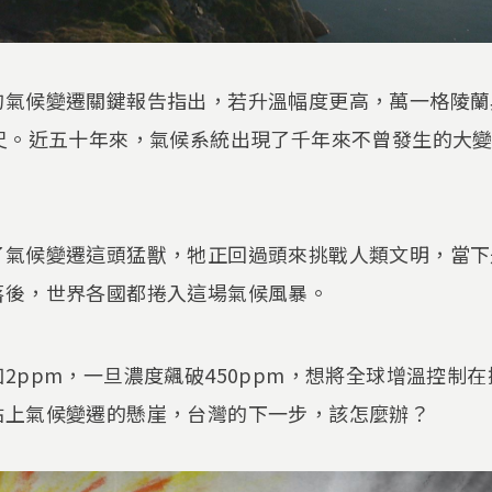
的氣候變遷關鍵報告指出，若升溫幅度更高，萬一格陵蘭
公尺。近五十年來，氣候系統出現了千年來不曾發生的大
了氣候變遷這頭猛獸，牠正回過頭來挑戰人類文明，當下
落後，世界各國都捲入這場氣候風暴。
2ppm，一旦濃度飆破450ppm，想將全球增溫控制
站上氣候變遷的懸崖，台灣的下一步，該怎麼辦？