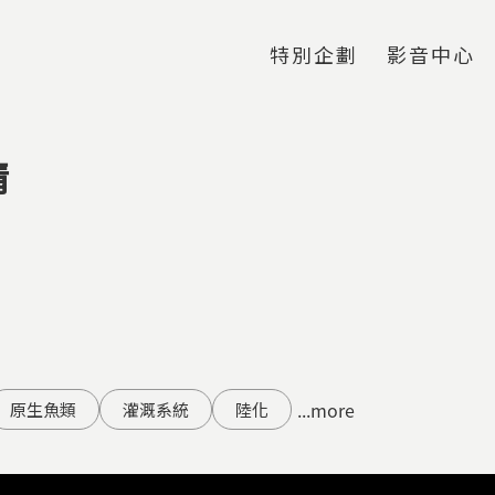
Jump to Main content
Jump to Navigation
特別企劃
影音中心
情
...more
原生魚類
灌溉系統
陸化