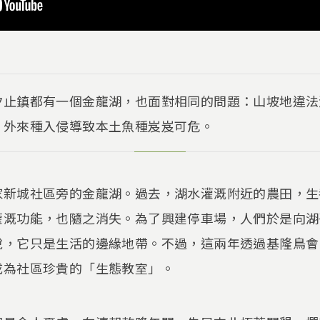
汐止鎮都有一個金龍湖，也面對相同的問題：山坡地違法
、外來種入侵導致本土魚種岌岌可危。
家新城社區旁的金龍湖。過去，湖水灌溉附近的農田，生
灌溉功能，也隨之消失。為了興建停車場，人們於是向湖
說，它只是生活的邊緣地帶。不過，這兩年透過基隆鳥會
成為社區珍貴的「生態教室」。