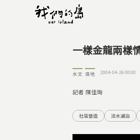
一樣金龍兩樣
您在這裡
2004-04-26 00:00
水文
濕地
記者 陳佳珣
社區營造
淡水湖泊