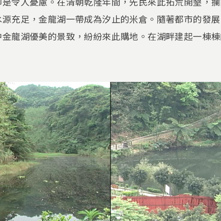
卻是令人憂慮。在清朝乾隆年間，先民來此拓荒開墾，攔
水源充足，金龍湖一帶成為汐止的米倉。隨著都市的發展
中金龍湖優美的景致，紛紛來此購地。在湖畔建起一棟棟