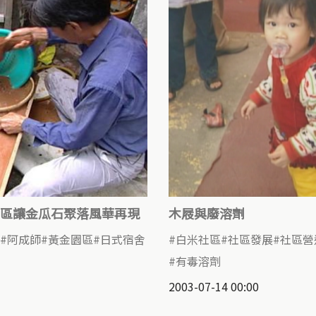
區讓金瓜石聚落風華再現
木屐與廢溶劑
阿成師
黃金園區
日式宿舍
白米社區
社區發展
社區營
有毒溶劑
2003-07-14 00:00