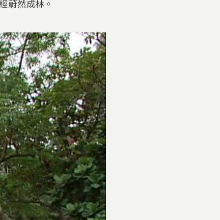
經蔚然成林。