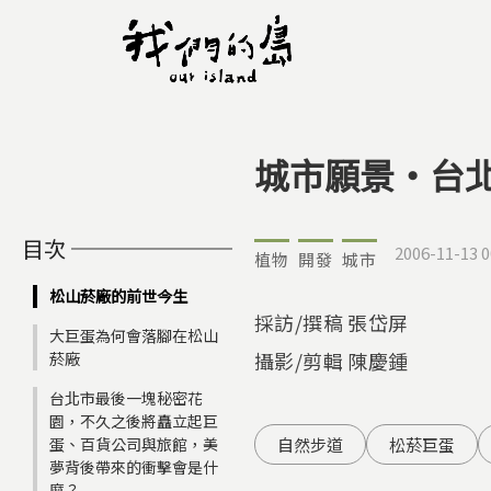
城市願景‧台
您在這裡
目次
2006-11-13 0
植物
開發
城市
松山菸廠的前世今生
採訪/撰稿 張岱屏
大巨蛋為何會落腳在松山
攝影/剪輯 陳慶鍾
菸廠
台北市最後一塊秘密花
園，不久之後將矗立起巨
蛋、百貨公司與旅館，美
自然步道
松菸巨蛋
夢背後帶來的衝擊會是什
麼？