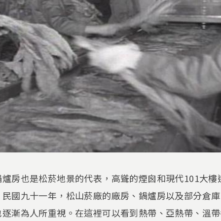
爐房也是松菸地景的代表，高聳的煙囪和現代101大樓
。民國九十一年，松山菸廠的廠房、鍋爐房以及部分倉庫
也逐漸為人所重視。在這裡可以看到熱帶、亞熱帶、溫帶