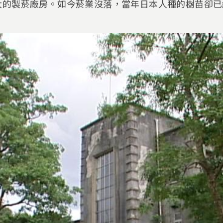
大的製菸廠房。如今菸業沒落，當年日本人種的樹苗卻已