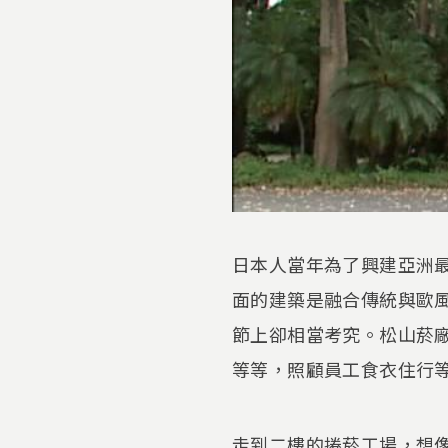
日本人當年為了興建亞洲
面的建築是融合傳統與歐
節上卻相當考究。松山菸
等等，照顧員工食衣住行
走到二樓的捲菸工場，想