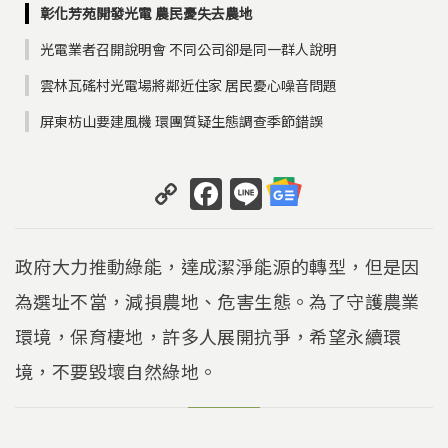
彰化芳苑開發光電 農民憂失去農地
光電業者召開說明會 不同公司卻是同一群人說明
雲林瓦磘村光電場將鄰近住家 居民憂心噪音問題
屏東枋山要建風機 環團質疑生態調查季節錯誤
C
F
Li
o
a
n
p
c
e
政府大力推動綠能，達成潔淨能源的轉型，但是因
y
e
為選址不當，減損農地、危害生態。為了守護農業
Li
b
環境，保育棲地，許多人展開抗爭，希望永續環
n
o
k
o
境，不要毀壞自然綠地。
k