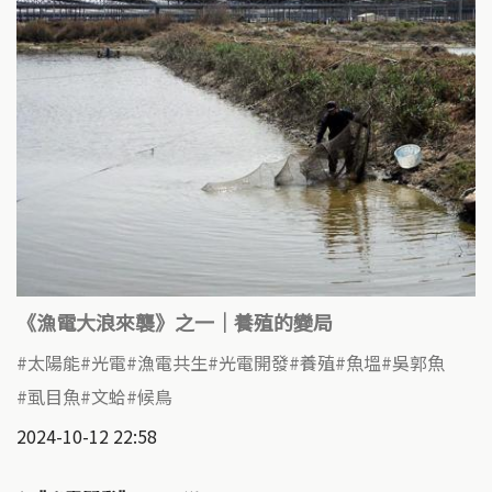
《漁電大浪來襲》之一｜養殖的變局
太陽能
光電
漁電共生
光電開發
養殖
魚塭
吳郭魚
虱目魚
文蛤
候鳥
2024-10-12 22:58