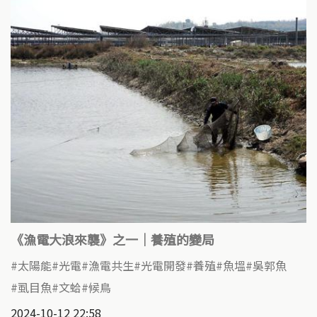
《漁電大浪來襲》之一｜養殖的變局
太陽能
光電
漁電共生
光電開發
養殖
魚塭
吳郭魚
虱目魚
文蛤
候鳥
2024-10-12 22:58