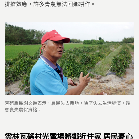
排擠效應，許多青農無法回鄉耕作。
芳苑農民謝文進表示，農民失去農地，除了失去生活經濟，還
會喪失農保資格。
雲林瓦磘村光電場將鄰近住家 居民憂心