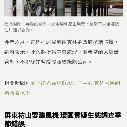
因為變頻、昇壓的關係，光電場會產生噪音，長期下來讓鄰近
住戶難以忍受。
今年六月，瓦磘村居民前往雲林縣政府抗議陳情，
縣府表示，此案將上報中央處理，並希望納入總量
管制，不排除先暫緩發照給綠能公司。
相關新聞》
太陽能光電場擬設村莊中心 瓦磘村民組
自救會抗爭
屏東枋山要建風機 環團質疑生態調查季
節錯誤