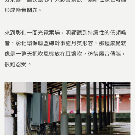
形成噪音問題。
來到彰化一間光電案場，明顯聽到持續性的低頻噪
音，彰化環保聯盟總幹事施月英形容，那種感覺就
像是一整天把吹風機放在耳邊吹，彷彿魔音傳腦，
很難忍受。