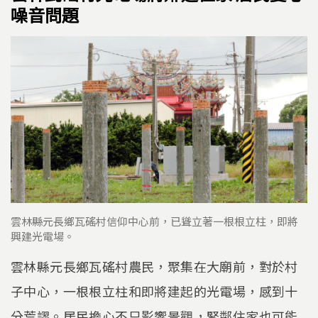
噪音問題
雲林縣元長鄉瓦磘村信仰中心前，已聳立著一根根立柱，即將
興建光電場。
雲林縣元長鄉瓦磘村農民，聚集在大廟前，對於村
子中心，一根根立柱和即將建起的光電場，感到十
分荒謬。居民擔心不只影響景觀，緊鄰住家也可能