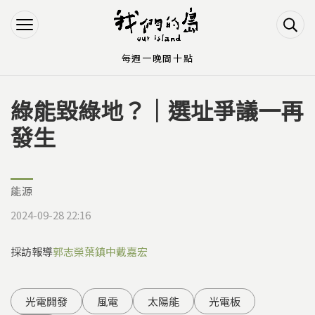
Jump to Main content
Jump to Navigation
每週一晚間十點
綠能毀綠地？｜選址爭議一再
您在這裡
發生
能源
2024-09-28 22:16
採訪報導
郭志榮
葉鎮中
戴嘉宏
光電開發
風電
太陽能
光電板