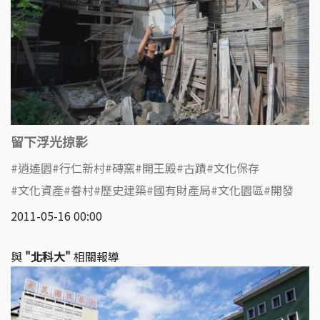
留下浮光掠影
逍遙園
行仁新村
磚窯
開王殿
古蹟
文化保存
文化資產
眷村
歷史建築
國有財產局
文化園區
開發
2011-05-16 00:00
與
"北科大"
相關報導