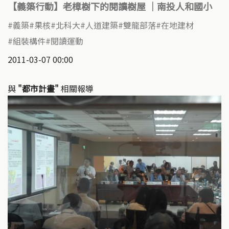
【義築行動】老樟樹下的閱讀樹屋 ｜南投人和國小
義築
果核
北科大
人道建築
雙龍部落
在地建材
組裝構件
閱讀運動
2011-03-07 00:00
與
"都市計畫"
相關報導