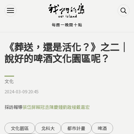
Jump to Main content
Jump to Navigation
每週一晚間十點
《葬送，還是活化？》之二｜
您在這裡
說好的啤酒文化園區呢？
文化
2024-03-09 20:45
採訪報導
張岱屏
賴冠丞
陳慶鍾
劉啟稜
戴嘉宏
文化園區
北科大
都市計畫
啤酒