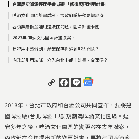
台灣歷史資源經理學會 規劃「修復與再利用計畫」
啤酒文化園區計畫成形，市政府盼帶動周遭經濟。
容積獎勵價金運用適法性問題，園區計畫卡關。
2023年 啤酒文化園區計畫撤案。
建啤用地遭分割，產業保存將遇到哪些問題？
內政部引用法條，介入台北市都市計畫，合理嗎？
C
F
Li
o
a
n
p
c
e
2018年，台北市政府和台酒公司共同宣布，要將建
y
e
國啤酒廠(台北啤酒工場)規劃為啤酒文化園區。延
Li
b
宕多年之後，啤酒文化園區的變更案在去年撤案，
n
o
內政部在今年提出新的變更計畫，要將建國啤酒廠