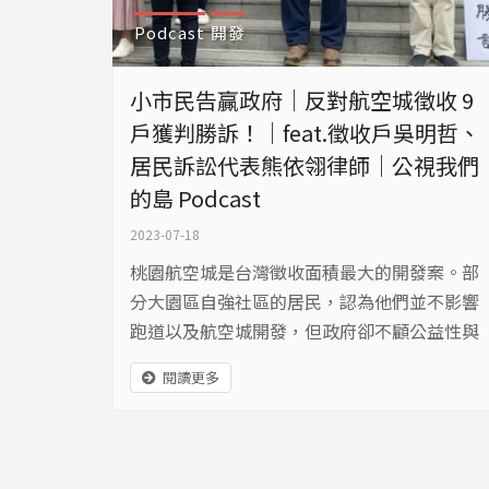
Podcast
開發
小市民告贏政府｜反對航空城徵收 9
戶獲判勝訴！｜feat.徵收戶吳明哲、
居民訴訟代表熊依翎律師｜公視我們
的島 Podcast
2023-07-18
桃園航空城是台灣徵收面積最大的開發案。部
分大園區自強社區的居民，認為他們並不影響
跑道以及航空城開發，但政府卻不顧公益性與
必要性，強制徵收土地與建物，因此向法院提
閱讀更多
出撤銷徵收的訴訟。