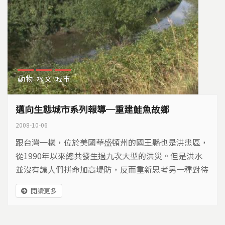
動物
水文
城市
邁向生態城市系列報導─重建鮭魚故鄉
2008-10-06
跟台灣一樣，位於美國華盛頓州的國王縣也是洪患區，
從1990年以來總共發生過九次大型的洪災。但是洪水
並沒有讓人們拼命加高堤防，反而重新思考另一種對待
水的方式。
閱讀更多