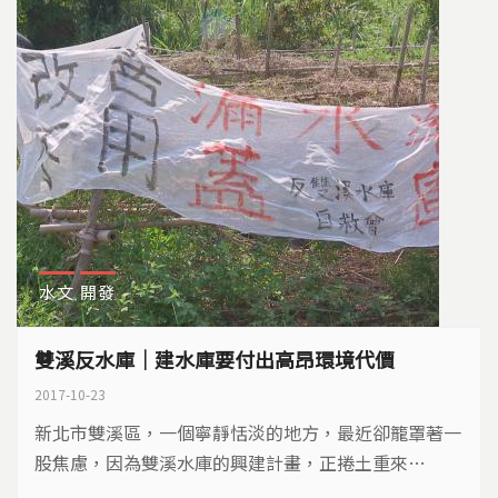
水文
開發
雙溪反水庫｜建水庫要付出高昂環境代價
2017-10-23
新北市雙溪區，一個寧靜恬淡的地方，最近卻籠罩著一
股焦慮，因為雙溪水庫的興建計畫，正捲土重來…