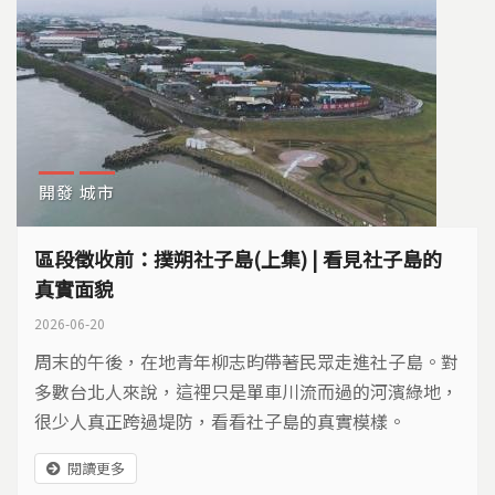
開發
城市
區段徵收前：撲朔社子島(上集) | 看見社子島的
真實面貌
2026-06-20
周末的午後，在地青年柳志昀帶著民眾走進社子島。對
多數台北人來說，這裡只是單車川流而過的河濱綠地，
很少人真正跨過堤防，看看社子島的真實模樣。
閱讀更多