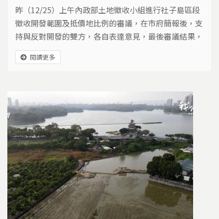
昨（12/25）上午內政部土地徵收小組進行社子島區段
徵收開發範圍及抵價地比例的審議，在市府簡報後，支
持與反對開發的雙方，各自表達意見，最後審議結果，
內政部原則同意市府提報的開發範圍及抵價地發還比例
閱讀更多
為徵收私有土地總面積40%；同時要求，台北市府提送
區段徵收計畫前，應持續與民眾溝通。 社子島禁限建
多年 地方期待盡速推動發展 社子島是由基隆河和淡水
河交匯成的沖積平原，在台北地區防洪扮演重要角
色。...