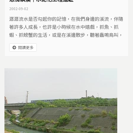
2002-09-02
潺潺流水是否勾起你的記憶，在我們身邊的溪流，伴隨
著許多人成長，也許是小時候在水中嬉戲，抓魚、抓
蝦、抓螃蟹的生活，或是在溪邊散步，聽著蟲鳴鳥叫，
看著水鳥在岸邊覓食，這些美好的景象，現在卻逐漸消
閱讀更多
逝，對住在磺溪旁的天母居民來說，磺溪正面臨這種危
機。