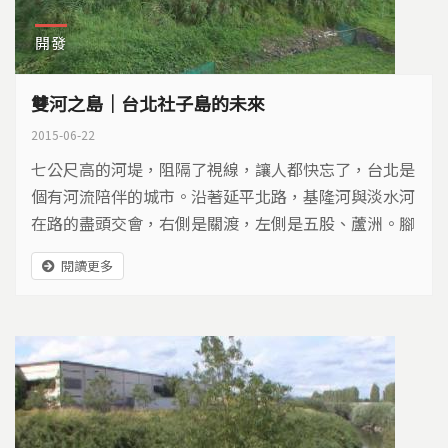
開發
雙河之島｜台北社子島的未來
2015-06-22
七公尺高的河堤，阻隔了視線，讓人都快忘了，台北是
個有河流陪伴的城市。沿著延平北路，基隆河與淡水河
在路的盡頭交會，右側是關渡，左側是五股、蘆洲。腳
下，則是社子島，在大台北防洪計畫裡被列為滯洪區，
閱讀更多
全面禁建。四十多年來，從純樸走向混亂，成了大都會
裡的庄腳所在。從地圖上看起來像隻水鳥頭部的社子
島，一直想要起飛，但該怎麼飛？