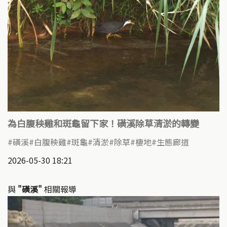
為白腹秧雞和斑龜留下家！磺溪除草清淤的轉變
磺溪
白腹秧雞
斑龜
清淤
除草
棲地
生態廊道
2026-05-30 18:21
與
"磺溪"
相關報導