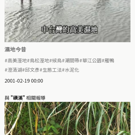
濕地今昔
高美溼地
鳥松溼地
候鳥
潮間帶
華江公園
雁鴨
澄清湖
邱文彥
生態工法
水泥化
2001-02-19 00:00
與
"磺溪"
相關報導