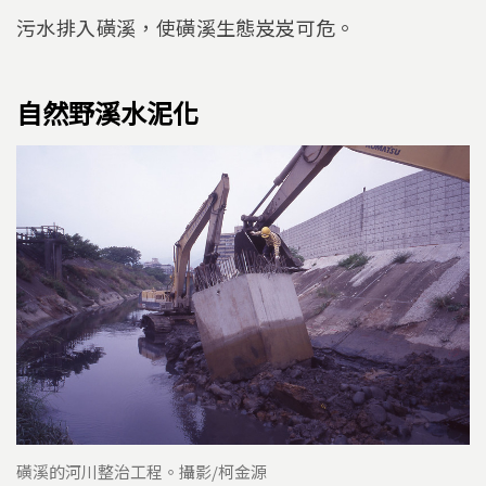
污水排入磺溪，使磺溪生態岌岌可危。
自然野溪水泥化
磺溪的河川整治工程。攝影/柯金源