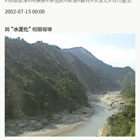
秀姑巒溪
阿美族
原住民
部落
觀光
水泥化
河川整治
2002-07-15 00:00
與
"水泥化"
相關報導