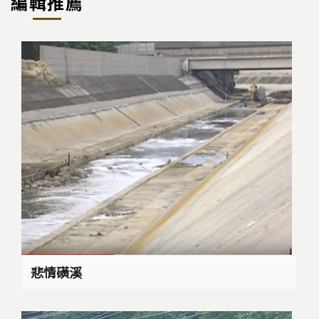
編輯推薦
悲情磺溪