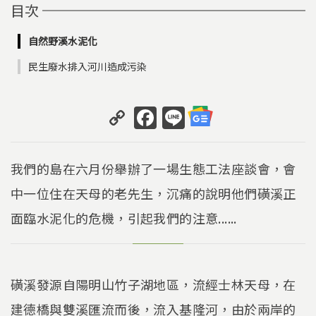
目次
自然野溪水泥化
民生廢水排入河川造成污染
C
F
Li
o
a
n
p
c
e
我們的島在六月份舉辦了一場生態工法座談會，會
y
e
中一位住在天母的老先生，沉痛的說明他們磺溪正
Li
b
面臨水泥化的危機，引起我們的注意......
n
o
k
o
k
磺溪發源自陽明山竹子湖地區，流經士林天母，在
建德橋與雙溪匯流而後，流入基隆河，由於兩岸的