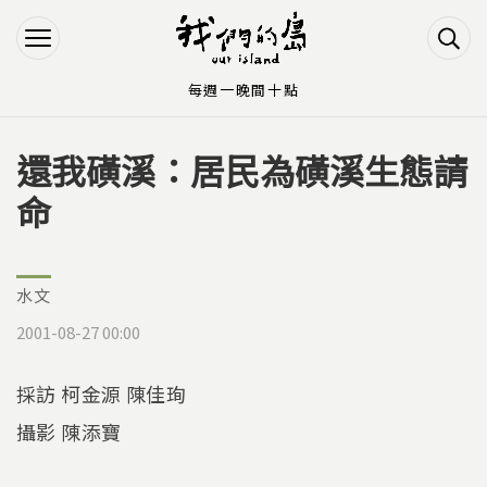
Jump to Main content
Jump to Navigation
每週一晚間十點
還我磺溪：居民為磺溪生態請
您在這裡
命
水文
2001-08-27 00:00
採訪 柯金源 陳佳珣
攝影 陳添寶