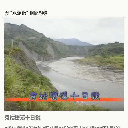
與
"水泥化"
相關報導
秀姑巒溪十日談