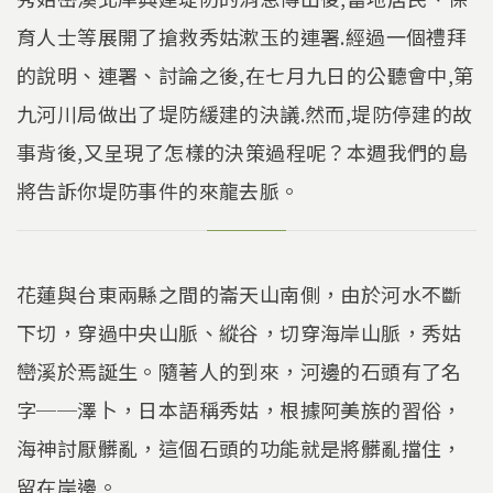
育人士等展開了搶救秀姑漱玉的連署.經過一個禮拜
的說明、連署、討論之後,在七月九日的公聽會中,第
九河川局做出了堤防緩建的決議.然而,堤防停建的故
事背後,又呈現了怎樣的決策過程呢？本週我們的島
將告訴你堤防事件的來龍去脈。
花蓮與台東兩縣之間的崙天山南側，由於河水不斷
下切，穿過中央山脈、縱谷，切穿海岸山脈，秀姑
巒溪於焉誕生。隨著人的到來，河邊的石頭有了名
字──澤卜，日本語稱秀姑，根據阿美族的習俗，
海神討厭髒亂，這個石頭的功能就是將髒亂擋住，
留在岸邊。