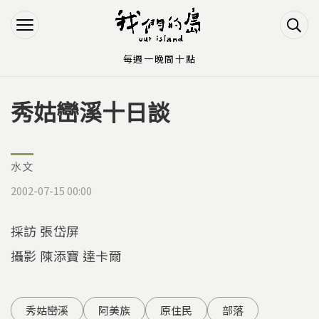
Jump to Main content
Jump to Navigation
每週一晚間十點
秀姑巒溪十日談
您在這裡
水文
2002-07-15 00:00
採訪 張岱屏
攝影 陳添寶 達卡爾
秀姑巒溪
阿美族
原住民
部落