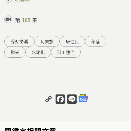
第
165
集
秀姑巒溪
阿美族
原住民
部落
觀光
水泥化
河川整治
C
F
Li
o
a
n
p
c
e
y
e
關鍵字相關文章