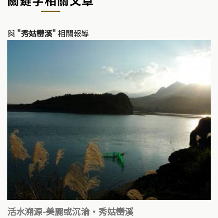
Li
b
n
o
k
o
與
"秀姑巒溪"
相關報導
k
活水溯源-美麗或沉淪‧秀姑巒溪