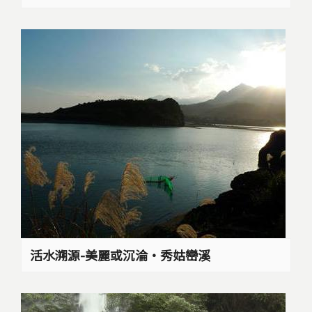
活水溯源-美麗或沉淪‧秀姑巒溪