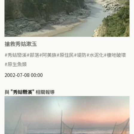
搶救秀姑漱玉
秀姑巒溪
部落
阿美族
原住民
堤防
水泥化
棲地破壞
原生魚類
2002-07-08 00:00
與
"秀姑巒溪"
相關報導