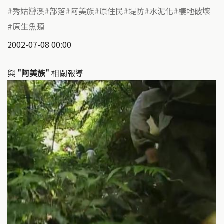
秀姑巒溪
部落
阿美族
原住民
堤防
水泥化
棲地破壞
原生魚類
2002-07-08 00:00
與
"阿美族"
相關報導