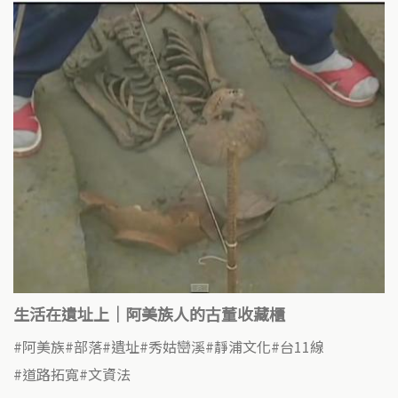
生活在遺址上｜阿美族人的古董收藏櫃
阿美族
部落
遺址
秀姑巒溪
靜浦文化
台11線
道路拓寬
文資法