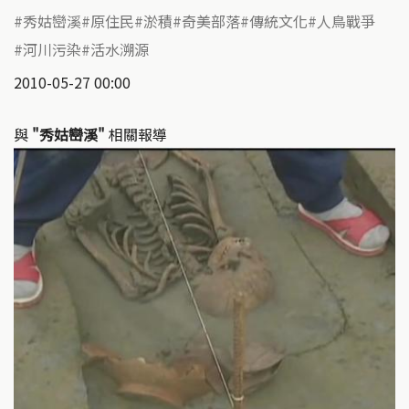
秀姑巒溪
原住民
淤積
奇美部落
傳統文化
人鳥戰爭
河川污染
活水溯源
2010-05-27 00:00
與
"秀姑巒溪"
相關報導