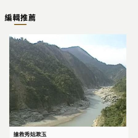
編輯推薦
搶救秀姑漱玉