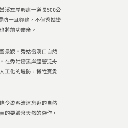
溪左岸興建一道長500公
堤防一旦興建，不但秀姑巒
也將前功盡棄。
響景觀。秀姑巒溪口自然
。在秀姑巒溪岸經營泛舟
人工化的堤防，犧牲寶貴
條令遊客流連忘返的自然
真的要毀棄天然的傑作，