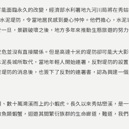
能面臨永久的改變，經濟部水利署地九河川局將在秀姑巒
的水泥堤防，令當地居民感到憂心忡忡。他們擔心，水泥
於一旦，景觀破壞之後，地方多年來推動生態旅遊的努力
安危並沒有直接關係。但是高達十米的堤防卻可能大大影
水泥長城所取代，當地年輕人開始連署，反對堤防的設置
建堤防的消息後，也簽下了反對的連署書，認為興建一個
潮、數十萬溯溪而上的小蝦虎。長久以來秀姑巒溪，是一
的魚類蝦蟹，迴遊其間繁衍族群的生命廊道，難道，我們
？