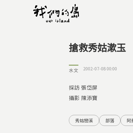
搶救秀姑漱玉
您在這裡
2002-07-08 00:00
水文
採訪 張岱屏
攝影 陳添寶
秀姑巒溪
部落
阿