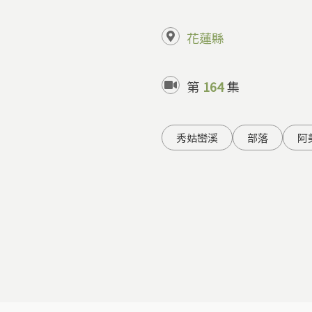
花蓮縣
第
164
集
秀姑巒溪
部落
阿