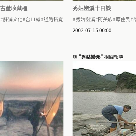
古董收藏櫃
秀姑巒溪十日談
靜浦文化
台11線
道路拓寬
秀姑巒溪
阿美族
原住民
2002-07-15 00:00
與
"秀姑巒溪"
相關報導