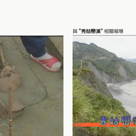
與
"秀姑巒溪"
相關報導