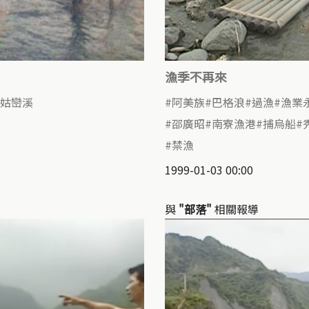
漁季不再來
姑巒溪
阿美族
巴格浪
過漁
漁業
邵廣昭
南寮漁港
捕烏船
禁漁
1999-01-03 00:00
與
"部落"
相關報導