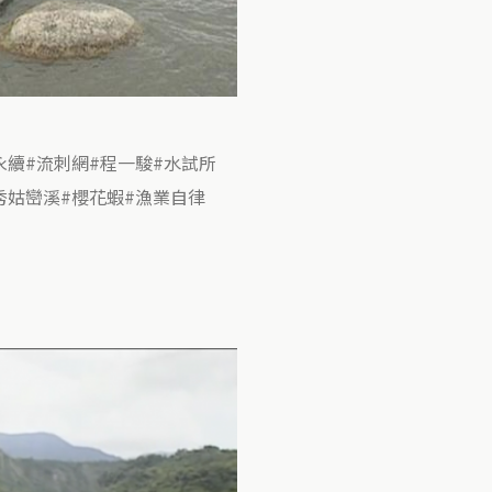
永續
流刺網
程一駿
水試所
秀姑巒溪
櫻花蝦
漁業自律