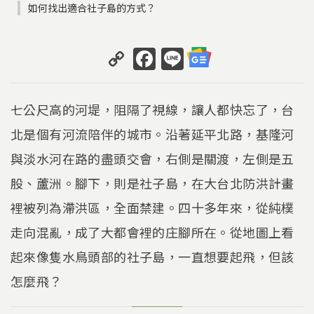
如何找出適合社子島的方式？
C
F
Li
o
a
n
p
c
e
七公尺高的河堤，阻隔了視線，讓人都快忘了，台
y
e
北是個有河流陪伴的城市。沿著延平北路，基隆河
Li
b
與淡水河在路的盡頭交會，右側是關渡，左側是五
n
o
k
o
股、蘆洲。腳下，則是社子島，在大台北防洪計畫
k
裡被列為滯洪區，全面禁建。四十多年來，從純樸
走向混亂，成了大都會裡的庄腳所在。從地圖上看
起來像隻水鳥頭部的社子島，一直想要起飛，但該
怎麼飛？