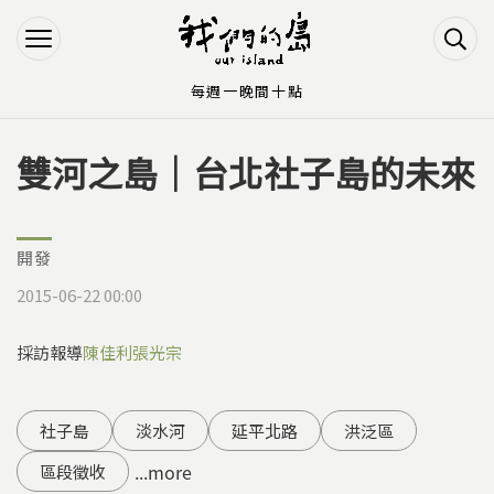
Jump to Main content
Jump to Navigation
每週一晚間十點
雙河之島｜台北社子島的未來
您在這裡
開發
2015-06-22 00:00
採訪報導
陳佳利
張光宗
社子島
淡水河
延平北路
洪泛區
...more
區段徵收