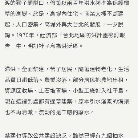
渡的獅子頭隘口，修築以兩百年洪水頻率為保護標
準的高堤。於是，高堤內住宅、商業大樓不斷建
起，人口密集。高堤外與大台北的發展，一夕脫
鉤。1970年，經濟部「台北地區防洪計畫檢討報
告」中，明訂社子島為洪泛區。
滯洪，全面禁建，苦了居民，隨著建物老化，生活
品質日趨低落。農業沒落，部分居民把農地出租，
資源回收場、土石堆置場、小型工廠進入社子島，
現在這裡到處都有違章建築，原本引水灌溉的溝渠
也不再清澈，流動的是工廠的廢水。
禁建也導致公共建設缺乏。雖然已經有九個抽水