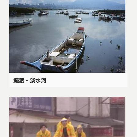
擺渡‧淡水河