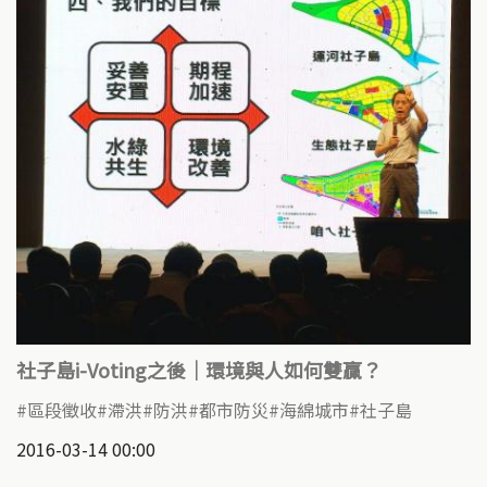
社子島i-Voting之後｜環境與人如何雙贏？
區段徵收
滯洪
防洪
都市防災
海綿城市
社子島
2016-03-14 00:00